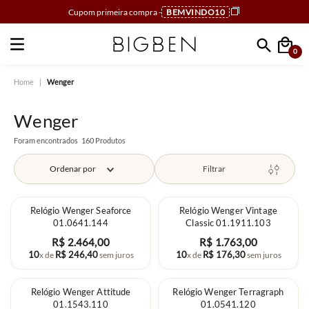
Cupom primeira compra -
BEMVINDO10
0
Faça sua busca
Wenger
Wenger
160
Produtos
Ordenar por
Filtrar
Relógio Wenger Seaforce
Relógio Wenger Vintage
01.0641.144
Classic 01.1911.103
R$
2
.
464
,
00
R$
1
.
763
,
00
10
R$
246
,
40
10
R$
176
,
30
x de
sem juros
x de
sem juros
Relógio Wenger Attitude
Relógio Wenger Terragraph
01.1543.110
01.0541.120