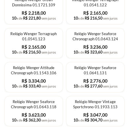
Donnissima 01.1721.109
01.0541.122
R$
2
.
218
,
00
R$
2
.
165
,
00
10
R$
221
,
80
10
R$
216
,
50
x de
sem juros
x de
sem juros
Relógio Wenger Terragraph
Relógio Wenger Seaforce
01.0541.123
Chronograph 01.0643.124
R$
2
.
165
,
00
R$
3
.
236
,
00
10
R$
216
,
50
10
R$
323
,
60
x de
sem juros
x de
sem juros
Relógio Wenger Attitude
Relógio Wenger Seaforce
Chronograph 01.1543.106
01.0641.131
R$
3
.
334
,
00
R$
2
.
776
,
00
10
R$
333
,
40
10
R$
277
,
60
x de
sem juros
x de
sem juros
Relógio Wenger Seaforce
Relógio Wenger Vintage
Chronograph 01.0643.118
Sportchrono 01.1933.113
R$
3
.
623
,
00
R$
3
.
047
,
00
10
R$
362
,
30
10
R$
304
,
70
x de
sem juros
x de
sem juros