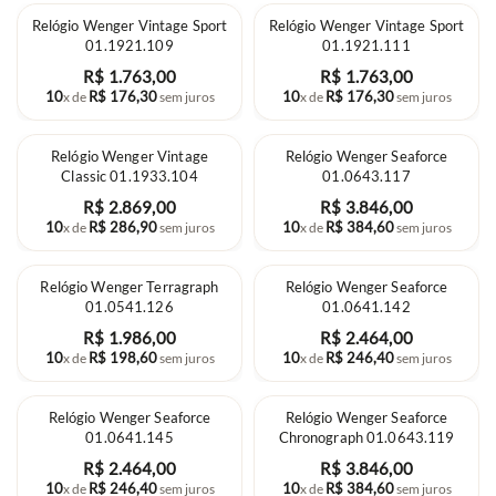
Relógio Wenger Vintage Sport
Relógio Wenger Vintage Sport
01.1921.109
01.1921.111
R$
1
.
763
,
00
R$
1
.
763
,
00
10
R$
176
,
30
10
R$
176
,
30
x de
sem juros
x de
sem juros
Relógio Wenger Vintage
Relógio Wenger Seaforce
Classic 01.1933.104
01.0643.117
R$
2
.
869
,
00
R$
3
.
846
,
00
10
R$
286
,
90
10
R$
384
,
60
x de
sem juros
x de
sem juros
Relógio Wenger Terragraph
Relógio Wenger Seaforce
01.0541.126
01.0641.142
R$
1
.
986
,
00
R$
2
.
464
,
00
10
R$
198
,
60
10
R$
246
,
40
x de
sem juros
x de
sem juros
Relógio Wenger Seaforce
Relógio Wenger Seaforce
01.0641.145
Chronograph 01.0643.119
R$
2
.
464
,
00
R$
3
.
846
,
00
10
R$
246
,
40
10
R$
384
,
60
x de
sem juros
x de
sem juros