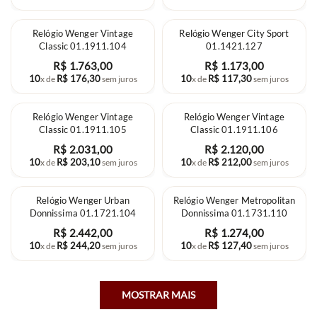
Relógio Wenger Vintage
Relógio Wenger City Sport
Classic 01.1911.104
01.1421.127
R$
1
.
763
,
00
R$
1
.
173
,
00
10
R$
176
,
30
10
R$
117
,
30
x de
sem juros
x de
sem juros
Relógio Wenger Vintage
Relógio Wenger Vintage
Classic 01.1911.105
Classic 01.1911.106
R$
2
.
031
,
00
R$
2
.
120
,
00
10
R$
203
,
10
10
R$
212
,
00
x de
sem juros
x de
sem juros
Relógio Wenger Urban
Relógio Wenger Metropolitan
Donnissima 01.1721.104
Donnissima 01.1731.110
R$
2
.
442
,
00
R$
1
.
274
,
00
10
R$
244
,
20
10
R$
127
,
40
x de
sem juros
x de
sem juros
MOSTRAR MAIS