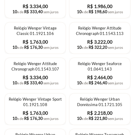
R$
3
.
334
,
00
R$
1
.
986
,
00
10
R$
333
,
40
10
R$
198
,
60
x de
sem juros
x de
sem juros
Relógio Wenger Vintage
Relógio Wenger Attitude
Classic 01.1921.106
Chronograph 01.1543.113
R$
1
.
763
,
00
R$
3
.
222
,
00
10
R$
176
,
30
10
R$
322
,
20
x de
sem juros
x de
sem juros
Relógio Wenger Attitude
Relógio Wenger Seaforce
Chronograph 01.1543.107
01.0641.143
R$
3
.
334
,
00
R$
2
.
464
,
00
10
R$
333
,
40
10
R$
246
,
40
x de
sem juros
x de
sem juros
Relógio Wenger Vintage Sport
Relógio Wenger Urban
01.1921.108
Donnissima 01.1721.105
R$
1
.
763
,
00
R$
2
.
218
,
00
10
R$
176
,
30
10
R$
221
,
80
x de
sem juros
x de
sem juros
Relógio Wenger Urban
Relógio Wenger Terragraph