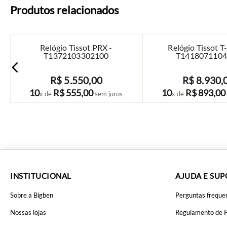
Produtos relacionados
Relógio Tissot PRX -
Relógio Tissot T
T1372103302100
T1418071104
R$
5
.
550
,
00
R$
8
.
930
,
COMPRAR
COMPRAR
10
R$
555
,
00
10
R$
893
,
00
x de
sem juros
x de
INSTITUCIONAL
AJUDA E SU
Sobre a Bigben
Perguntas freque
Nossas lojas
Regulamento de 