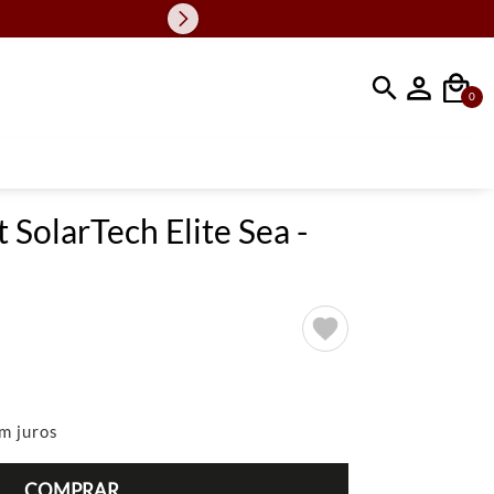
Faça sua busc
0
 SolarTech Elite Sea -
m juros
COMPRAR