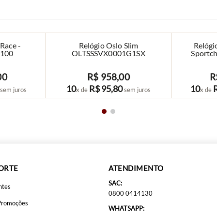
-Race -
Relógio Oslo Slim
Relógi
100
OLTSSSVX0001G1SX
Sportc
00
R$
958
,
00
R
COMPRAR
10
R$
95
,
80
10
sem juros
x de
sem juros
x de
PORTE
ATENDIMENTO
SAC:
ntes
0800 0414130
Promoções
WHATSAPP: