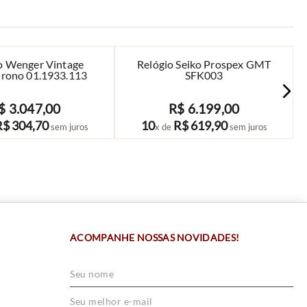
o Wenger Vintage
Relógio Seiko Prospex GMT
hrono 01.1933.113
SFK003
$
3
.
047
,
00
R$
6
.
199
,
00
COMPRAR
COMPRAR
R$
304
,
70
10
R$
619
,
90
sem juros
x de
sem juros
ACOMPANHE NOSSAS NOVIDADES!