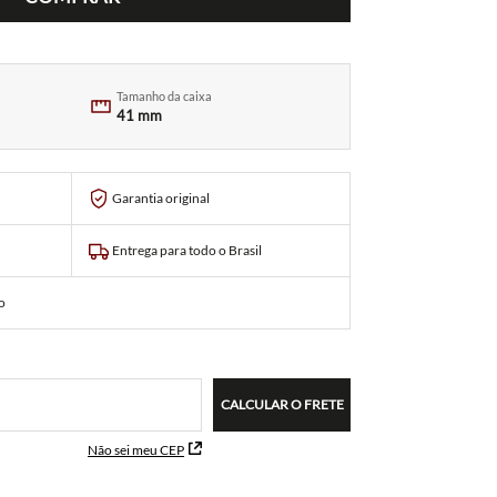
Tamanho da caixa
41 mm
Garantia original
Entrega para todo o Brasil
o
CALCULAR O FRETE
Não sei meu CEP