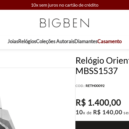
10x sem juros no cartão de crédito
Joias
Relógios
Coleções Autorais
Diamantes
Casamento
Relógio Orient
MBSS1537
COD.:
RETH00092
R$
1
.
400
,
00
10
R$
140
,
00
x de
se