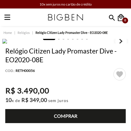
10x sem juros no cartão de crédito
0
Faça sua busca
Relógios
Relógio Citizen Lady Promaster Dive - EO2020-08E
Relógio Citizen Lady Promaster Dive -
EO2020-08E
COD.:
RETH00056
R$
3
.
490
,
00
10
R$
349
,
00
x de
sem juros
COMPRAR