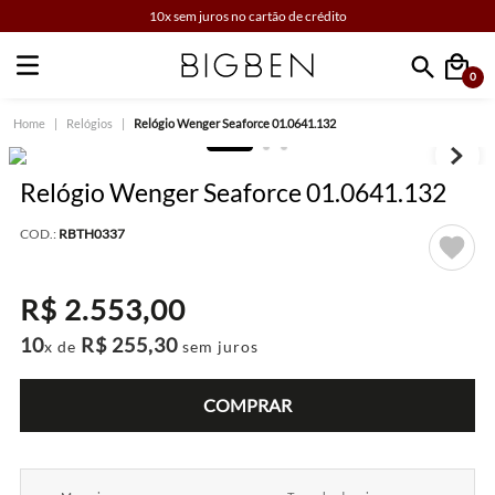
10x sem juros no cartão de crédito
0
Faça sua busca
Relógios
Relógio Wenger Seaforce 01.0641.132
Relógio Wenger Seaforce 01.0641.132
COD.:
RBTH0337
R$
2
.
553
,
00
10
R$
255
,
30
x de
sem juros
COMPRAR