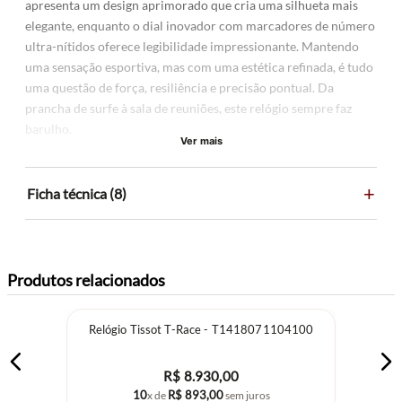
apresenta um design aprimorado que cria uma silhueta mais
elegante, enquanto o dial inovador com marcadores de número
ultra-nítidos oferece legibilidade impressionante. Mantendo
uma sensação esportiva, mas com uma estética refinada, é tudo
uma questão de força, resiliência e precisão pontual. Da
prancha de surfe à sala de reuniões, este relógio sempre faz
barulho.
Ver mais
+
Ficha técnica (8)
Produtos relacionados
Relógio Tissot T-Race - T1418071104100
R$
8
.
930
,
00
10
R$
893
,
00
x de
sem juros