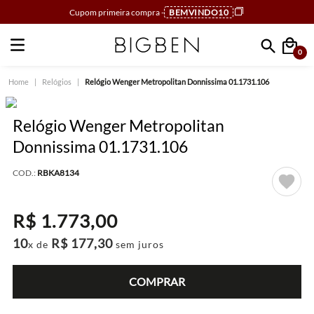
Cupom primeira compra -
BEMVINDO10
0
Faça sua busca
Relógios
Relógio Wenger Metropolitan Donnissima 01.1731.106
Relógio Wenger Metropolitan
Donnissima 01.1731.106
COD.:
RBKA8134
R$
1
.
773
,
00
10
R$
177
,
30
x de
sem juros
COMPRAR