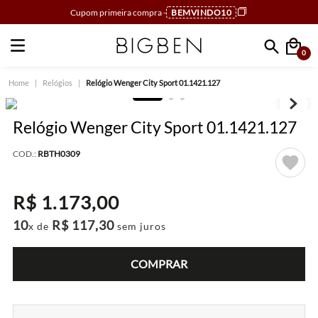
Cupom primeira compra -
BEMVINDO10
0
Faça sua busca
Relógios
Relógio Wenger City Sport 01.1421.127
Relógio Wenger City Sport 01.1421.127
COD.:
RBTH0309
R$
1
.
173
,
00
10
R$
117
,
30
x de
sem juros
COMPRAR