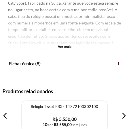
City Sport, fabricado na Suíça, garante que você esteja sempre
no lugar certo, na hora certa e com o melhor estilo possível. A
caixa fina do relógio possui um mostrador minimalista fosco
com numerais modernos em uma fonte elegante. Com escala de
tempo militar e detalhes em vermelho, ele tem um visual
esportivo definitivo. Graças aos ponteiros revestidos com
Super-LumiNova®, que garantem boa legibilidade mesmo à
Ver mais
noite, é um dínamo 24 horas por dia, 7 dias por semana, que
acompanha o ritmo quando a vida corre rápido.
+
Ficha técnica (8)
Produtos relacionados
Relógio Tissot PRX - T1372103302100
R$
5
.
550
,
00
10
R$
555
,
00
x de
sem juros