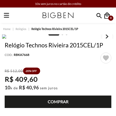
10x sem juros no cartão de crédito
0
Faça sua busca
Relógios
Relógio Technos Rivieira 2015CEL/1P
Relógio Technos Rivieira 2015CEL/1P
COD.:
RBKA7668
R$
512
,
00
-
20%
OFF
R$
409
,
60
10
R$
40
,
96
x de
sem juros
COMPRAR