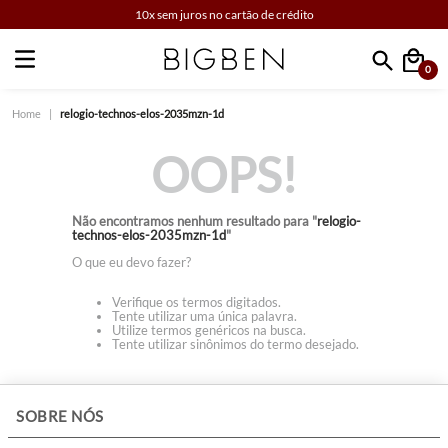
10x sem juros no cartão de crédito
0
Faça sua busca
relogio-technos-elos-2035mzn-1d
OOPS!
Não encontramos nenhum resultado para "
relogio-
technos-elos-2035mzn-1d
"
O que eu devo fazer?
Verifique os termos digitados.
Tente utilizar uma única palavra.
Utilize termos genéricos na busca.
Tente utilizar sinônimos do termo desejado.
+
SOBRE NÓS