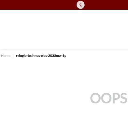
relogio-technos-elos-2035mwl1p
OOPS