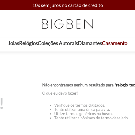
10x sem juros no cartão de crédito
Joias
Relógios
Coleções Autorais
Diamantes
Casamento
Não encontramos nenhum resultado para "
relogio-t
O que eu devo fazer?
!
Verifique os termos digitados.
Tente utilizar uma única palavra.
Utilize termos genéricos na busca.
Tente utilizar sinônimos do termo desejado.