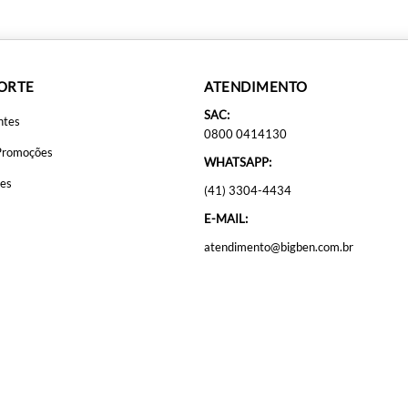
PORTE
ATENDIMENTO
SAC:
ntes
0800 0414130
Promoções
WHATSAPP:
ões
(41) 3304-4434
E-MAIL:
atendimento@bigben.com.br