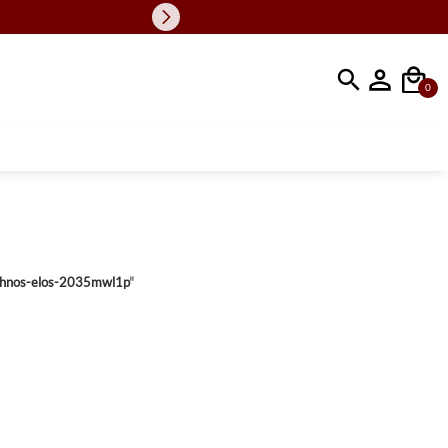
Faça sua busc
0
echnos-elos-2035mwl1p
"