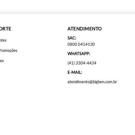
PORTE
ATENDIMENTO
SAC:
ntes
0800 0414130
Promoções
WHATSAPP:
ões
(41) 3304-4434
E-MAIL:
atendimento@bigben.com.br