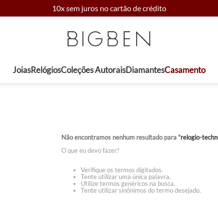
10x sem juros no cartão de crédito
Joias
Relógios
Coleções Autorais
Diamantes
Casamento
Não encontramos nenhum resultado para "
relogio-tec
O que eu devo fazer?
Verifique os termos digitados.
Tente utilizar uma única palavra.
Utilize termos genéricos na busca.
Tente utilizar sinônimos do termo desejado.