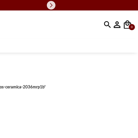
Faça sua busc
0
hnos-ceramica-2036mrp1b
"