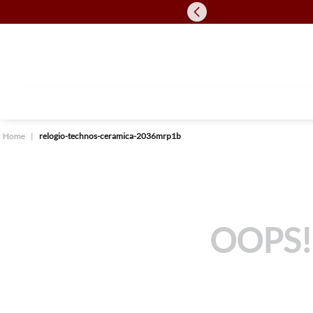
relogio-technos-ceramica-2036mrp1b
OOPS!