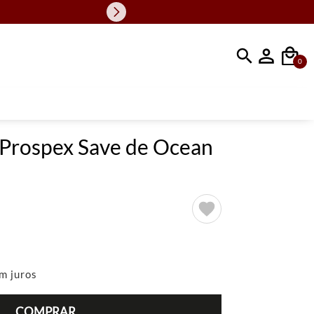
Faça sua busc
0
 Prospex Save de Ocean
m juros
COMPRAR