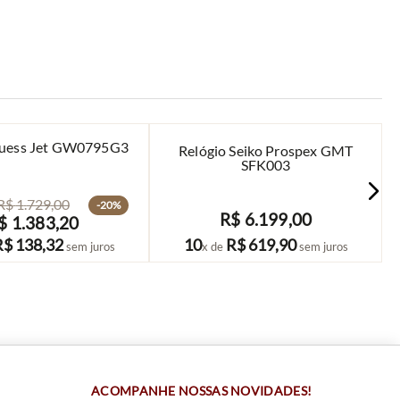
Guess Jet GW0795G3
Relógio Seiko Prospex GMT
SFK003
R$
1
.
729
,
00
-
20%
R$
6
.
199
,
00
$
1
.
383
,
20
COMPRAR
COMPRAR
R$
138
,
32
10
R$
619
,
90
sem juros
x de
sem juros
ACOMPANHE NOSSAS NOVIDADES!