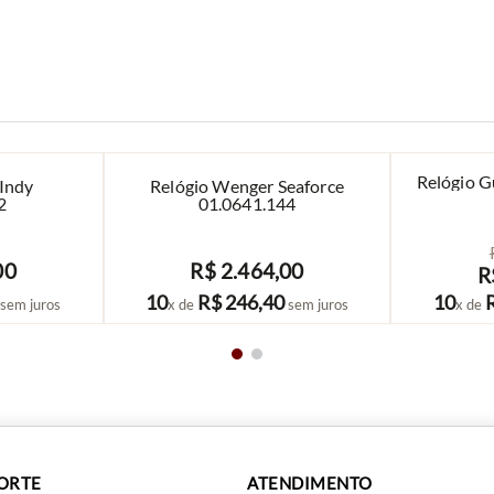
Relógio 
 Indy
Relógio Wenger Seaforce
2
01.0641.144
00
R$
2
.
464
,
00
R
COMPRAR
10
R$
246
,
40
10
sem juros
x de
sem juros
x de
PORTE
ATENDIMENTO