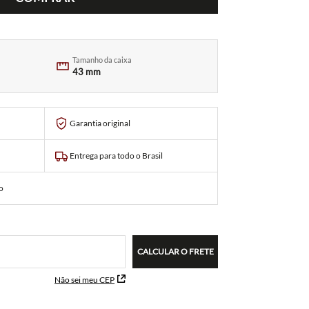
Tamanho da caixa
43 mm
Garantia original
Entrega para todo o Brasil
o
CALCULAR O FRETE
Não sei meu CEP