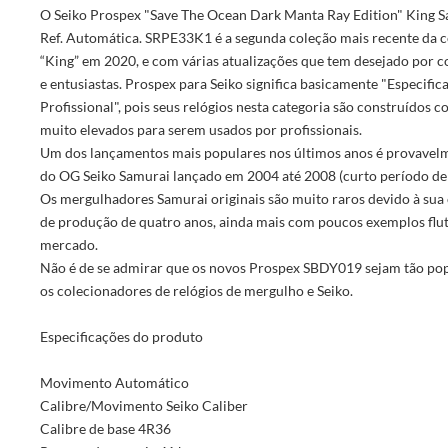
O Seiko Prospex "Save The Ocean Dark Manta Ray Edition" King
Ref. Automática. SRPE33K1 é a segunda coleção mais recente da c
“King” em 2020, e com várias atualizações que tem desejado por 
e entusiastas. Prospex para Seiko significa basicamente "Especific
Profissional", pois seus relógios nesta categoria são construídos 
muito elevados para serem usados por profissionais.
Um dos lançamentos mais populares nos últimos anos é provavel
do OG Seiko Samurai lançado em 2004 até 2008 (curto período de
Os mergulhadores Samurai originais são muito raros devido à sua c
de produção de quatro anos, ainda mais com poucos exemplos flu
mercado.
Não é de se admirar que os novos Prospex SBDY019 sejam tão pop
os colecionadores de relógios de mergulho e Seiko.
Especificações do produto
Movimento Automático
Calibre/Movimento Seiko Caliber
Calibre de base 4R36