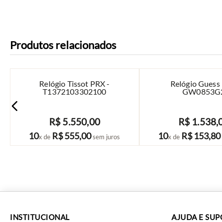
Produtos relacionados
Relógio Tissot PRX -
Relógio Guess
T1372103302100
GW0853G
R$
5
.
550
,
00
R$
1
.
538
,
COMPRAR
COMPRAR
10
R$
555
,
00
10
R$
153
,
80
x de
sem juros
x de
INSTITUCIONAL
AJUDA E SU