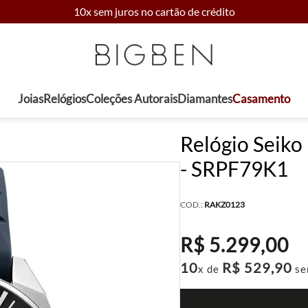
10x sem juros no cartão de crédito
Joias
Relógios
Coleções Autorais
Diamantes
Casamento
Relógio Seiko
- SRPF79K1
COD.:
RAKZ0123
R$
5
.
299
,
00
10
R$
529
,
90
x de
se