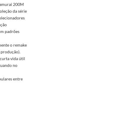
 Samurai 200M
oleção da série
colecionadores
ação
com padrões
mente o remake
 produção).
urta vida útil
tuando no
ulares entre