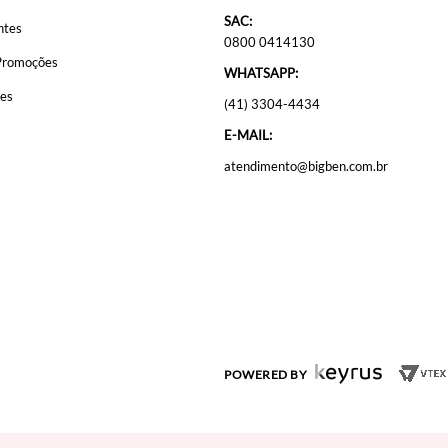
SAC:
ntes
0800 0414130
Promoções
WHATSAPP:
ões
(41) 3304-4434
E-MAIL:
atendimento@bigben.com.br
POWERED BY