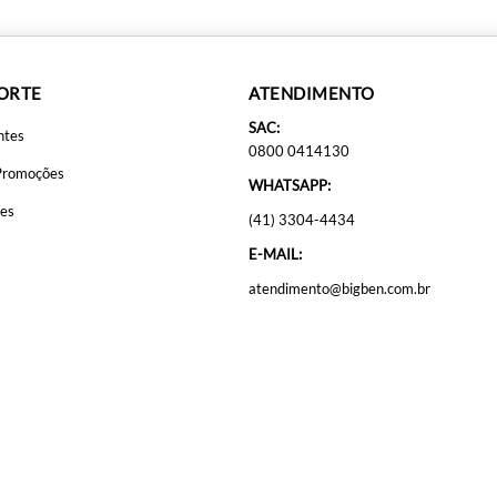
PORTE
ATENDIMENTO
SAC:
ntes
0800 0414130
Promoções
WHATSAPP:
ões
(41) 3304-4434
E-MAIL:
atendimento@bigben.com.br