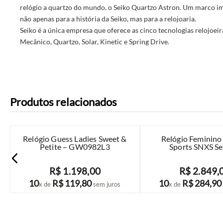
relógio a quartzo do mundo, o Seiko Quartzo Astron. Um marco i
não apenas para a história da Seiko, mas para a relojoaria.
Seiko é a única empresa que oferece as cinco tecnologias relojoeir
Mecânico, Quartzo, Solar, Kinetic e Spring Drive.
Produtos relacionados
Relógio Guess Ladies Sweet &
Relógio Feminino 
Petite – GW0982L3
Sports SNXS Ser
SRE023B
R$
1
.
198
,
00
R$
2
.
849
,
COMPRAR
COMPRAR
10
R$
119
,
80
10
R$
284
,
90
x de
sem juros
x de