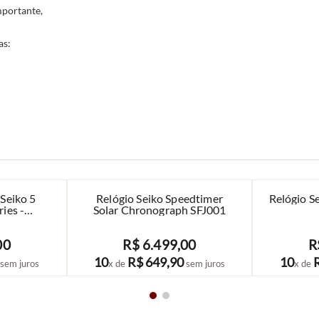
mportante,
as:
Seiko 5
Relógio Seiko Speedtimer
Relógio S
ies -
Solar Chronograph SFJ001
1
00
R$
6
.
499
,
00
R
COMPRAR
10
R$
649
,
90
10
sem juros
x de
sem juros
x de