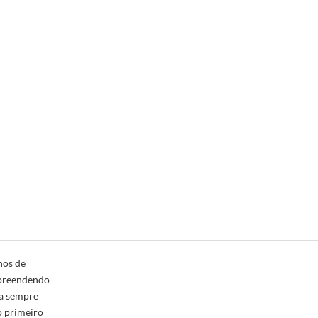
nos de
rpreendendo
ca sempre
o primeiro