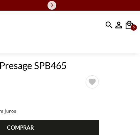
Faça sua busc
0
 Presage SPB465
m juros
COMPRAR