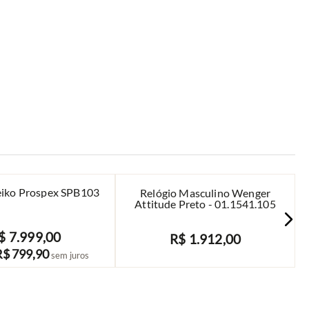
eiko Prospex SPB103
Relógio Masculino Wenger
Attitude Preto - 01.1541.105
$
7
.
999
,
00
R$
1
.
912
,
00
COMPRAR
AVISE-ME
R$
799
,
90
sem juros