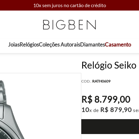
10x sem juros no cartão de crédito
Joias
Relógios
Coleções Autorais
Diamantes
Casamento
Relógio Seiko
COD.:
RATH0609
R$
8
.
799
,
00
10
R$
879
,
90
x de
se