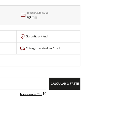
Tamanho da caixa
40 mm
Garantia original
Entrega para todo o Brasil
o
CALCULAR O FRETE
Não sei meu CEP