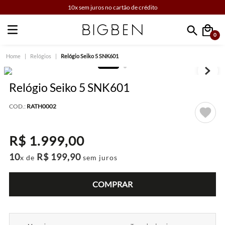
10x sem juros no cartão de crédito
0
Faça sua busca
Relógios
Relógio Seiko 5 SNK601
Relógio Seiko 5 SNK601
COD.:
RATH0002
R$
1
.
999
,
00
10
R$
199
,
90
x de
sem juros
COMPRAR