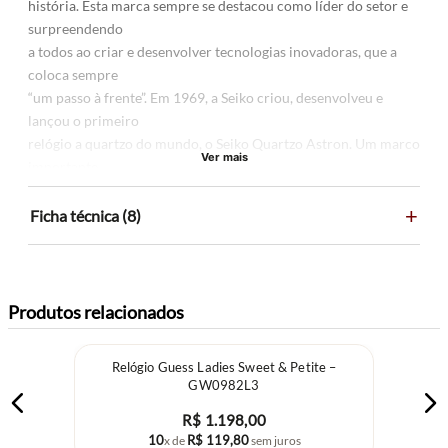
história. Esta marca sempre se destacou como líder do setor e
surpreendendo
a todos ao criar e desenvolver tecnologias inovadoras, que a
coloca sempre
“um passo à frente”. Em 1969, a Seiko criou, desenvolveu e
lançou o primeiro
relógio a quartzo do mundo, o Seiko Quartzo Astron. Um marco
Ver mais
importante,
não apenas para a história da Seiko, mas para a relojoaria.
+
Seiko é a única empresa que oferece as cinco tecnologias
Ficha técnica (8)
relojoeiras:
Mecânico, Quartzo, Solar, Kinetic e Spring Drive.
Produtos relacionados
Relógio Guess Ladies Sweet & Petite –
GW0982L3
R$
1
.
198
,
00
10
R$
119
,
80
x de
sem juros