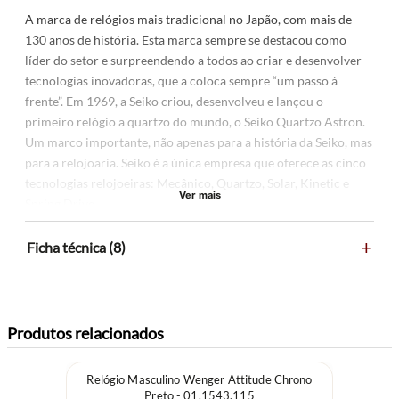
A marca de relógios mais tradicional no Japão, com mais de
130 anos de história. Esta marca sempre se destacou como
líder do setor e surpreendendo a todos ao criar e desenvolver
tecnologias inovadoras, que a coloca sempre “um passo à
frente”. Em 1969, a Seiko criou, desenvolveu e lançou o
primeiro relógio a quartzo do mundo, o Seiko Quartzo Astron.
Um marco importante, não apenas para a história da Seiko, mas
para a relojoaria. Seiko é a única empresa que oferece as cinco
tecnologias relojoeiras: Mecânico, Quartzo, Solar, Kinetic e
Ver mais
Spring Drive.
+
ESPECIFICAÇÕES DO PRODUTO
Ficha técnica (8)
MATERIAL CAIXA: Aço inoxidável
MATERIAL PULSEIRA: Aço inoxidável
PESO APROXIMADO: 105 gramas
Produtos relacionados
MOSTRADOR: Azul
TAMANHO CAIXA: 37 mm (SEM COROA) / 38 mm (COM
Relógio Masculino Wenger Attitude Chrono
COROA)
Preto - 01.1543.115