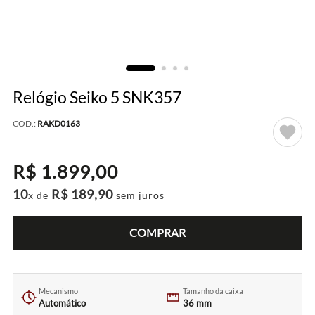
Relógio Seiko 5 SNK357
COD.:
RAKD0163
R$
1
.
899
,
00
10
R$
189
,
90
x de
sem juros
COMPRAR
Mecanismo
Tamanho da caixa
Automático
36 mm