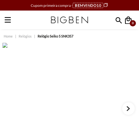
Cupom primeira compra -
BEMVINDO10
0
Faça sua busca
Relógios
Relógio Seiko 5 SNK357