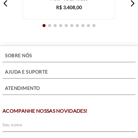
ESPESSURA CAIXA: 11 mm aproximadamente
R$
3
.
408
,
00
MOVIMENTO: Automático Seiko Caliber 7S26
FUNÇÃO: Calendário dia do mês e semana
VIDRO: Cristal
FUNDO: Rosqueado - Resistente a água 30 metros,
transparente em cristal, mecanismo aparente
+
SOBRE NÓS
+
AJUDA E SUPORTE
+
ATENDIMENTO
ACOMPANHE NOSSAS NOVIDADES!