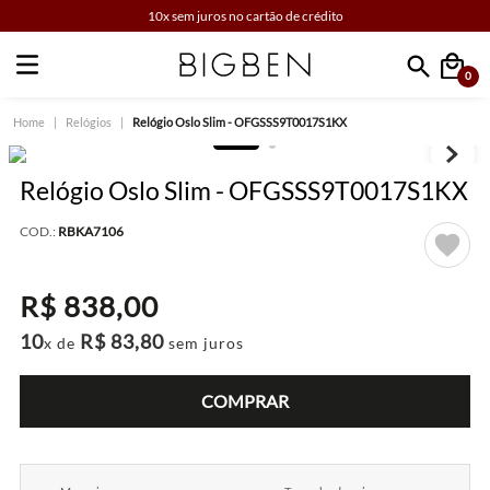
10x sem juros no cartão de crédito
0
Faça sua busca
Relógios
Relógio Oslo Slim - OFGSSS9T0017S1KX
Relógio Oslo Slim - OFGSSS9T0017S1KX
COD.:
RBKA7106
R$
838
,
00
10
R$
83
,
80
x de
sem juros
COMPRAR