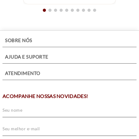
Seu fundo com fechamento por pressão reforça a segurança e
durabilidade do produto. Elegante e discreto, este relógio Oslo
é perfeito para compor looks em diferentes ocasiões,
agregando sofisticação em cada detalhe.
+
SOBRE NÓS
+
AJUDA E SUPORTE
+
ATENDIMENTO
ACOMPANHE NOSSAS NOVIDADES!