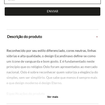
ENVIAR
-
Descrição do produto
Reconhecido por seu estilo diferenciado, cores neutras, linhas
sóbrias e alta qualidade, o design Escandinavo define-se como
um ícone de vanguarda e bom gosto. E é fundamentado neste
princípio que os relógios Oslo foram apresentados ao mercado
nacional. Oslo é sobre reconhecer quem valoriza a elegância do
simples, sem ser simplório. Que sabe que menos é sempre mais
e que design moderno é design Eterno.
Especificações do produto
Ver mais
Material da caixa: Aço.