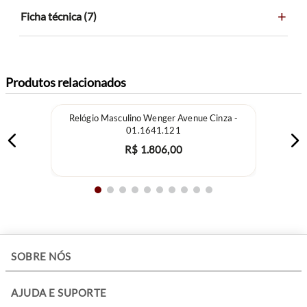
+
Material da Pulseira: Couro.
Ficha técnica (7)
Material do Vidro: Cristal Safira.
Cor do mostrador: Madrepérola.
Cor da caixa: Prata.
Cor da pulseira: Rosa.
Produtos relacionados
Resistência à água: 30m.
Tamanho da caixa: 32mm.
Relógio Masculino Wenger Avenue Cinza -
Características: Detalhe em diamante as 12h.
01.1641.121
R$
1
.
806
,
00
+
SOBRE NÓS
+
AJUDA E SUPORTE