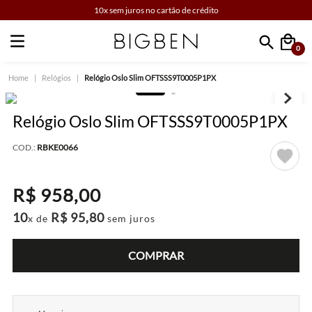
10x sem juros no cartão de crédito
0
Faça sua busca
Relógios
Relógio Oslo Slim OFTSSS9T0005P1PX
Relógio Oslo Slim OFTSSS9T0005P1PX
COD.:
RBKE0066
R$
958
,
00
10
R$
95
,
80
x de
sem juros
COMPRAR