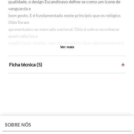
qualidade, o design Escandinavo define-se como um ícone de
vanguarda e
bom gosto. E é fundamentado neste princípio que os relógios
Oslo foram
apresentados ao mercado nacional. Oslo é sobre reconhecer
quem valoriza a
elegância do simples, sem ser simplório. Que sabe que menos é
Ver mais
sempre mais
e que design moderno é design Eterno.
+
Ficha técnica (5)
Produtos relacionados
Relógio Feminino Seiko 5 Sports SNXS Series -
SRE023B1
R$
2
.
849
,
00
10
R$
284
,
90
x de
sem juros