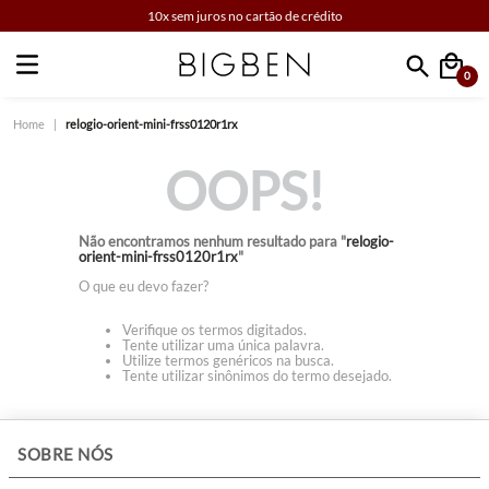
10x sem juros no cartão de crédito
0
Faça sua busca
relogio-orient-mini-frss0120r1rx
OOPS!
Não encontramos nenhum resultado para "
relogio-
orient-mini-frss0120r1rx
"
O que eu devo fazer?
Verifique os termos digitados.
Tente utilizar uma única palavra.
Utilize termos genéricos na busca.
Tente utilizar sinônimos do termo desejado.
+
SOBRE NÓS