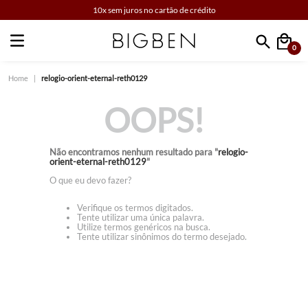
10x sem juros no cartão de crédito
0
Faça sua busca
relogio-orient-eternal-reth0129
OOPS!
Não encontramos nenhum resultado para "
relogio-
orient-eternal-reth0129
"
O que eu devo fazer?
Verifique os termos digitados.
Tente utilizar uma única palavra.
Utilize termos genéricos na busca.
Tente utilizar sinônimos do termo desejado.