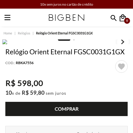
10x sem juros no cartão de crédito
0
Faça sua busca
Relógios
Relógio Orient Eternal FGSC0031G1GX
Relógio Orient Eternal FGSC0031G1GX
COD.:
RBKA7556
R$
598
,
00
10
R$
59
,
80
x de
sem juros
COMPRAR