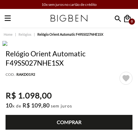
10x sem juros no cartão de crédito
0
Faça sua busca
Relógios
Relógio Orient Automatic F49SS027NHE1SX
Relógio Orient Automatic
F49SS027NHE1SX
COD.:
RAKD0192
R$
1
.
098
,
00
10
R$
109
,
80
x de
sem juros
COMPRAR