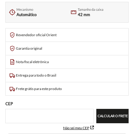
Mecanismo
Tamanho da caixa
Automático
42 mm
Revendedor oficial Orient
Garantia original
Nota fiscal eletrônica
Entrega para todo o Brasil
Frete grátis para este produto
CEP
CALCULAR O FRETE
Não sei meu CEP