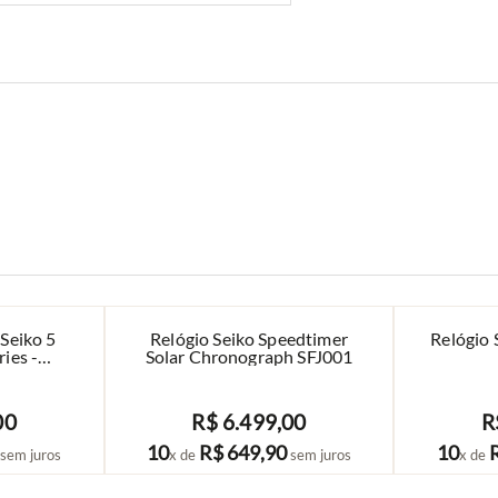
Seiko 5
Relógio Seiko Speedtimer
Relógio
ies -
Solar Chronograph SFJ001
1
00
R$
6
.
499
,
00
R
COMPRAR
10
R$
649
,
90
10
sem juros
x de
sem juros
x de