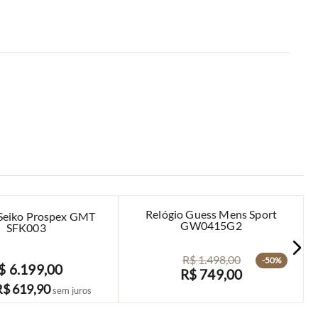
Relógio Guess Mens Sport
 Seiko Prospex GMT
GW0415G2
SFK003
R$
1
.
498
,
00
-
50%
$
6
.
199
,
00
R$
749
,
00
COMPRAR
AVISE-ME
R$
619
,
90
sem juros