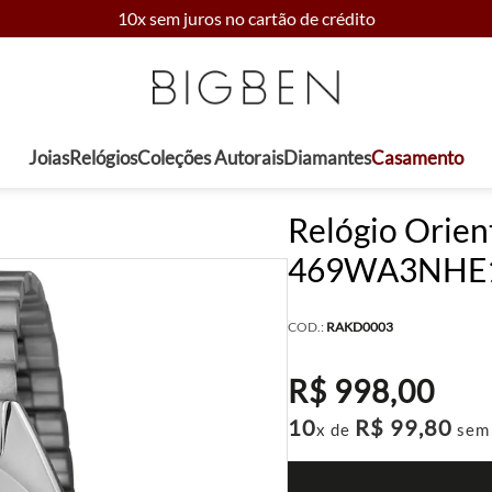
10x sem juros no cartão de crédito
Joias
Relógios
Coleções Autorais
Diamantes
Casamento
Relógio Orien
469WA3NHE
COD.:
RAKD0003
R$
998
,
00
10
R$
99
,
80
x de
sem 