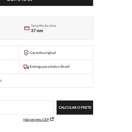
Tamanho da caixa
37 mm
Garantia original
Entrega para todo o Brasil
o
CALCULAR O FRETE
Não sei meu CEP