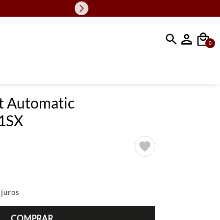
Faça sua busc
0
t Automatic
1SX
juros
COMPRAR