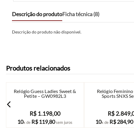
Descrição do produto
Ficha técnica (8)
Descrição do produto não disponível.
Produtos relacionados
Relógio Guess Ladies Sweet &
Relógio Feminino 
Petite – GW0982L3
Sports SNXS Ser
SRE023B
R$
1
.
198
,
00
R$
2
.
849
,
COMPRAR
COMPRAR
10
R$
119
,
80
10
R$
284
,
90
x de
sem juros
x de