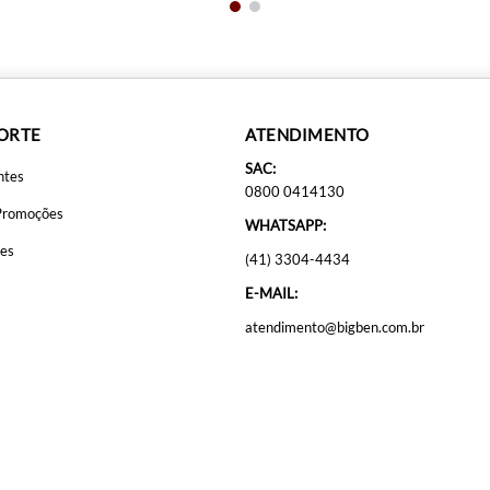
PORTE
ATENDIMENTO
SAC:
ntes
0800 0414130
Promoções
WHATSAPP:
ões
(41) 3304-4434
E-MAIL:
atendimento@bigben.com.br