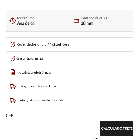
Mecanismo
Tamanho da caixa
Analógico
38 mm
Revendedor oficial Michael Kors
Garantia original
Nota fiscal eletrônica
Entrega para todo o Brasil
Frete grátis para este produto
CEP
CALCULAR O FRETE