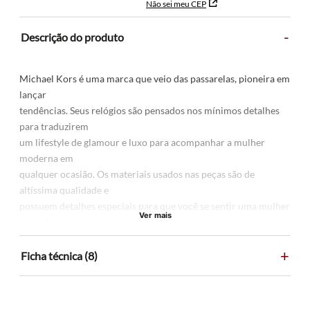
Não sei meu CEP
-
Descrição do produto
Michael Kors é uma marca que veio das passarelas, pioneira em
lançar
tendências. Seus relógios são pensados nos mínimos detalhes
para traduzirem
um lifestyle de glamour e luxo para acompanhar a mulher
moderna em
qualquer ocasião. Os materiais usados nas peças são de
altíssima qualidade e
possuem detalhes especiais para que você se sentir uma mulher
Ver mais
empoderada.
+
Ficha técnica (8)