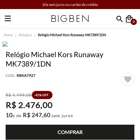
10x sem juros no cartão de crédito
0
Faça sua busca
Relógios
Relógio Michael Kors Runaway MK7389/1DN
Relógio Michael Kors Runaway
MK7389/1DN
COD.:
RBKA7927
R$
4
.
499
,
00
-
45%
OFF
R$
2
.
476
,
00
10
R$
247
,
60
x de
sem juros
COMPRAR