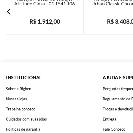
Attitude Cinza - 01.1541.106
Urban Classic Chro
01.1743.11
R$
1
.
912
,
00
R$
3
.
408
,
AVISE-ME
AVISE-ME
INSTITUCIONAL
AJUDA E SU
Sobre a Bigben
Perguntas freque
Nossas lojas
Regulamento de 
Trabalhe conosco
Trocas e devoluç
Cuidados com suas jóias
Entrega
Políticas de garantia
Fale Conosco