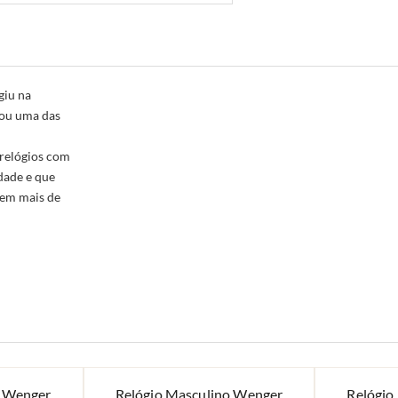
giu na
nou uma das
 relógios com
dade e que
 em mais de
o Wenger
Relógio Masculino Wenger
Relógio