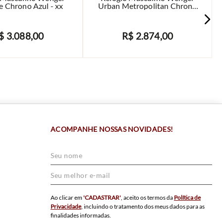
e Chrono Azul - xx
Urban Metropolitan Chrono
Azul - xx
$
3
.
088
,
00
R$
2
.
874
,
00
AVISE-ME
AVISE-ME
ACOMPANHE NOSSAS NOVIDADES!
Ao clicar em
'CADASTRAR'
, aceito os termos da
Política de
Privacidade
, incluindo o tratamento dos meus dados para as
finalidades informadas.