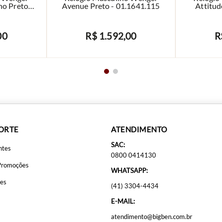
no Preto -
Avenue Preto - 01.1641.115
Attitud
6
00
R$
1
.
592
,
00
R
AVISE-ME
PORTE
ATENDIMENTO
SAC:
ntes
0800 0414130
Promoções
WHATSAPP:
ões
(41) 3304-4434
E-MAIL:
atendimento@bigben.com.br