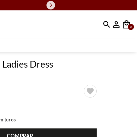
Faça sua busc
0
 Ladies Dress
m juros
COMPRAR