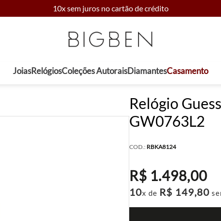
10x sem juros no cartão de crédito
Joias
Relógios
Coleções Autorais
Diamantes
Casamento
Relógio Guess
GW0763L2
COD.:
RBKA8124
R$
1
.
498
,
00
10
R$
149
,
80
x de
se