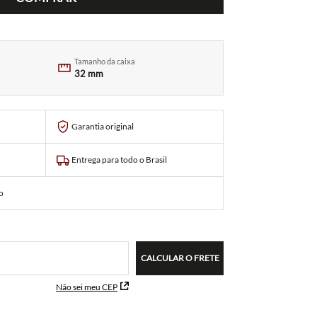
Tamanho da caixa
32 mm
Garantia original
Entrega para todo o Brasil
o
CALCULAR O FRETE
Não sei meu CEP