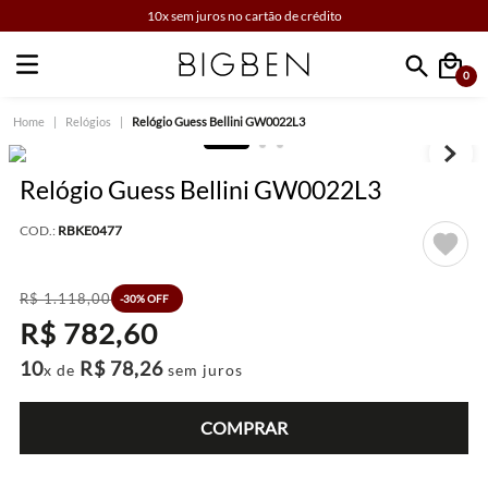
10x sem juros no cartão de crédito
0
Faça sua busca
Relógios
Relógio Guess Bellini GW0022L3
Relógio Guess Bellini GW0022L3
COD.:
RBKE0477
R$
1
.
118
,
00
-
30%
OFF
R$
782
,
60
10
R$
78
,
26
x de
sem juros
COMPRAR