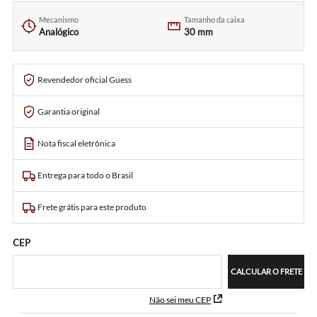
Mecanismo
Tamanho da caixa
Analógico
30 mm
Revendedor oficial Guess
Garantia original
Nota fiscal eletrônica
Entrega para todo o Brasil
Frete grátis para este produto
CEP
CALCULAR O FRETE
Não sei meu CEP