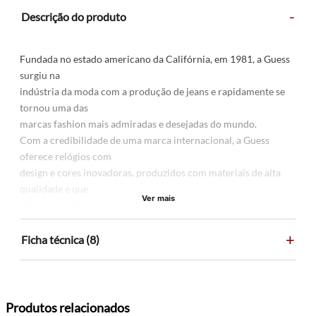
-
Descrição do produto
Fundada no estado americano da Califórnia, em 1981, a Guess
surgiu na
indústria da moda com a produção de jeans e rapidamente se
tornou uma das
marcas fashion mais admiradas e desejadas do mundo.
Com a credibilidade de uma marca internacional, a Guess
oferece relógios com
design e cores inovadoras, produzidos com materiais de alta
qualidade e que
Ver mais
ditam a tendência de moda mundial, tendo seus relógios
vendidos em mais de
+
70 países
Ficha técnica (8)
Produtos relacionados