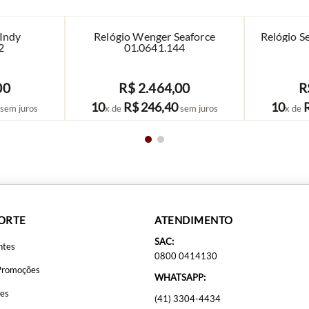
 Indy
Relógio Wenger Seaforce
Relógio S
2
01.0641.144
00
R$
2
.
464
,
00
R
COMPRAR
10
R$
246
,
40
10
sem juros
x de
sem juros
x de
PORTE
ATENDIMENTO
SAC:
ntes
0800 0414130
Promoções
WHATSAPP:
ões
(41) 3304-4434