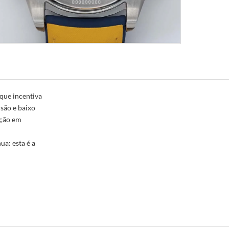
que incentiva
isão e baixo
ação em
ua: esta é a