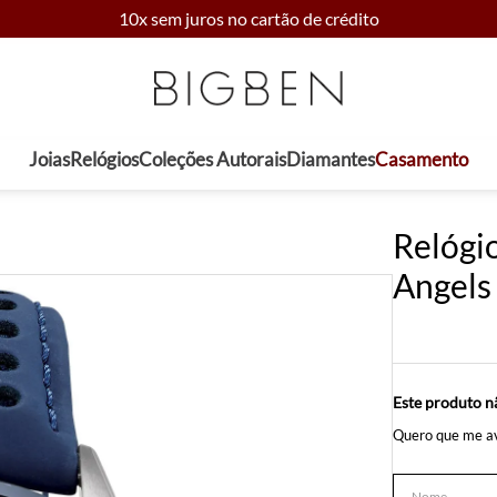
10x sem juros no cartão de crédito
Joias
Relógios
Coleções Autorais
Diamantes
Casamento
Relógi
Angels
Este produto n
Quero que me av