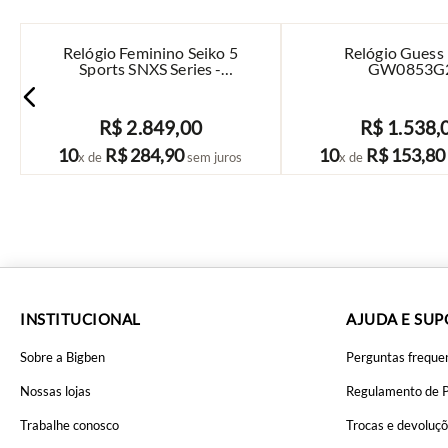
Relógio Feminino Seiko 5
Relógio Guess
Sports SNXS Series -
GW0853G
SRE023B1
R$
2
.
849
,
00
R$
1
.
538
,
COMPRAR
COMPRAR
10
R$
284
,
90
10
R$
153
,
80
x de
sem juros
x de
INSTITUCIONAL
AJUDA E SU
Sobre a Bigben
Perguntas freque
Nossas lojas
Regulamento de 
Trabalhe conosco
Trocas e devoluç