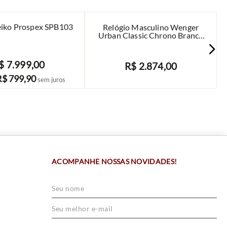
eiko Prospex SPB103
Relógio Masculino Wenger
Urban Classic Chrono Branco
- 01.1743.118
$
7
.
999
,
00
R$
2
.
874
,
00
COMPRAR
AVISE-ME
R$
799
,
90
sem juros
ACOMPANHE NOSSAS NOVIDADES!