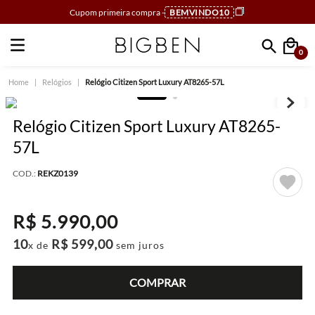
Cupom primeira compra -
BEMVINDO10
0
Faça sua busca
Relógios
Relógio Citizen Sport Luxury AT8265-57L
Relógio Citizen Sport Luxury AT8265-
57L
COD.:
REKZ0139
R$
5
.
990
,
00
10
R$
599
,
00
x de
sem juros
COMPRAR