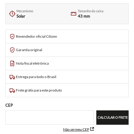
Mecanismo
Tamanho da caixa
Solar
43 mm
Revendedor oficial Citizen
Garantia original
Nota fiscal eletrônica
Entrega para todo o Brasil
Frete grátis para este produto
CEP
CALCULAR O FRETE
Não sei meu CEP