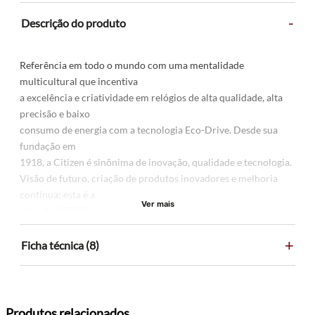
-
Descrição do produto
Referência em todo o mundo com uma mentalidade
multicultural que incentiva
a excelência e criatividade em relógios de alta qualidade, alta
precisão e baixo
consumo de energia com a tecnologia Eco-Drive. Desde sua
fundação em
1918, a Citizen é sinônima de inovação, qualidade e tecnologia.
Visão de futuro, criação de produtos inovadores e melhoria
contínua: esta é a
Ver mais
alma da CITIZEN.
+
Ficha técnica (8)
Produtos relacionados