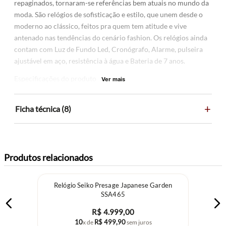
repaginados, tornaram-se referências bem atuais no mundo da
moda. São relógios de sofisticação e estilo, que unem desde o
moderno ao clássico, feitos pra quem tem atitude e vive
antenado nas tendências do cenário fashion. Os relógios ainda
contam com Luz de Fundo Led, Cronógrafo, Alarme, pulseira
ajustável em aço, resistência à água e Bateria de 7 anos.
Especificações do produto
Ver mais
Cristal: Vidro, Resina
+
Tipo de mostrador: Digital
Ficha técnica (8)
Diâmetro da caixa: 35 milímetros
Espessura da caixa: 1 milímetros
Material da pulseira: Aço inoxidável
Largura da pulseira: 20 milímetros
Produtos relacionados
Cor da pulseira: Prateado
Cor do mostrador: Cinza
Relógio Seiko Presage Japanese Garden
Peso: 67 g
SSA465
Movimento do relógio: Quartzo
R$
4
.
999
,
00
Resistência à água 50 Metros
10
R$
499
,
90
x de
sem juros