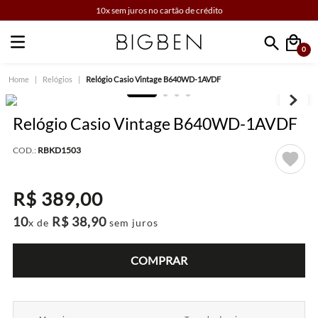
10x sem juros no cartão de crédito
0
Faça sua busca
Relógios
Relógio Casio Vintage B640WD-1AVDF
Relógio Casio Vintage B640WD-1AVDF
COD.:
RBKD1503
R$
389
,
00
10
R$
38
,
90
x de
sem juros
COMPRAR