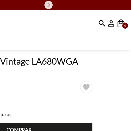
Faça sua busc
0
o Vintage LA680WGA-
juros
COMPRAR