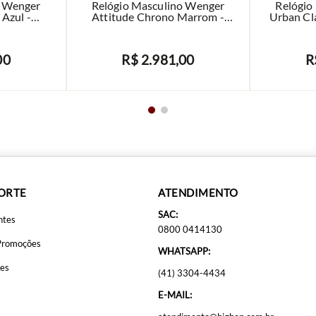
o Wenger
Relógio Masculino Wenger
Relógio
Azul -
Attitude Chrono Marrom -
Urban Cla
9
01.1543.105
00
R$
2
.
981
,
00
R
AVISE-ME
PORTE
ATENDIMENTO
SAC:
ntes
0800 0414130
Promoções
WHATSAPP:
ões
(41) 3304-4434
E-MAIL: