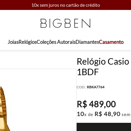
10x sem juros no cartão de crédito
Joias
Relógios
Coleções Autorais
Diamantes
Casamento
Relógio Casi
1BDF
COD.:
RBKA7764
R$
489
,
00
10
R$
48
,
90
x de
sem 