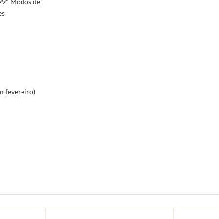
,99" Modos de
es
m fevereiro)