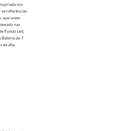
 inspirada nos
-se referências
lo, que unem
ntenado nas
 de Fundo Led,
e Bateria de 7
 de alta