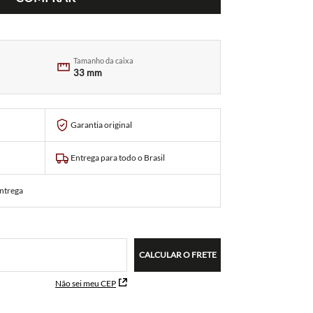
Tamanho da caixa
33 mm
Garantia original
Entrega para todo o Brasil
entrega
CALCULAR O FRETE
Não sei meu CEP