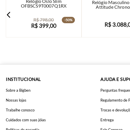
Relógio Oslo Slim
Relógio Masculin
OFBSCS9T0007Q1RX
Attitude Chrono 
01.1543.10
R$
798
,
00
-
50%
R$
3
.
088
,
R$
399
,
00
AVISE-ME
AVISE-ME
INSTITUCIONAL
AJUDA E SU
Sobre a Bigben
Perguntas freque
Nossas lojas
Regulamento de 
Trabalhe conosco
Trocas e devoluç
Cuidados com suas jóias
Entrega
Políticas de garantia
Fale Conosco