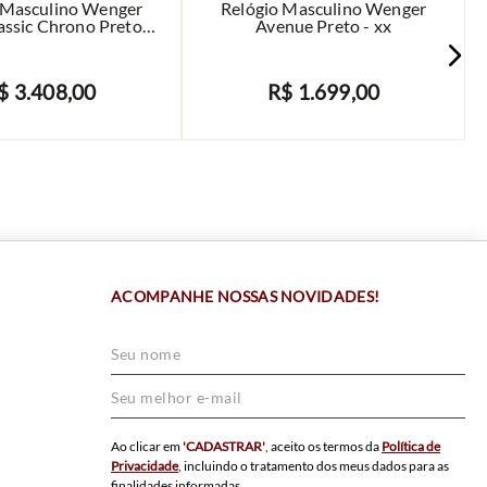
 Masculino Wenger
Relógio Masculino Wenger
ssic Chrono Preto -
Avenue Preto - xx
01.1743.116
$
3
.
408
,
00
R$
1
.
699
,
00
AVISE-ME
AVISE-ME
ACOMPANHE NOSSAS NOVIDADES!
Ao clicar em
'CADASTRAR'
, aceito os termos da
Política de
Privacidade
, incluindo o tratamento dos meus dados para as
finalidades informadas.