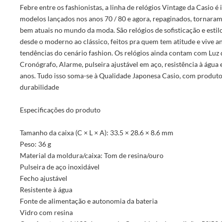
Febre entre os fashionistas, a linha de relógios Vintage da Casio é
modelos lançados nos anos 70 / 80 e agora, repaginados, tornaram
bem atuais no mundo da moda. São relógios de sofisticação e esti
desde o moderno ao clássico, feitos pra quem tem atitude e vive a
tendências do cenário fashion. Os relógios ainda contam com Luz
Cronógrafo, Alarme, pulseira ajustável em aço, resistência à água 
anos. Tudo isso soma-se à Qualidade Japonesa Casio, com produtos
durabilidade
Especificações do produto
Tamanho da caixa (C × L × A): 33.5 × 28.6 × 8.6 mm
Peso: 36 g
Material da moldura/caixa: Tom de resina/ouro
Pulseira de aço inoxidável
Fecho ajustável
Resistente à água
Fonte de alimentação e autonomia da bateria
Vidro com resina