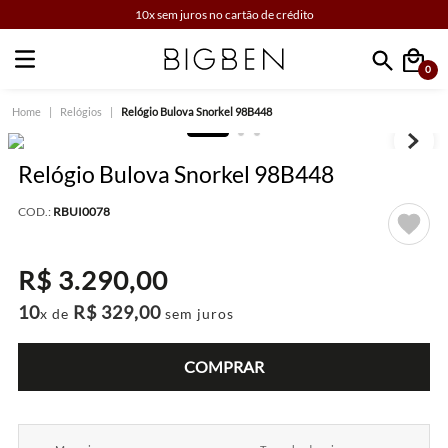
10x sem juros no cartão de crédito
0
Faça sua busca
Relógios
Relógio Bulova Snorkel 98B448
Relógio Bulova Snorkel 98B448
COD.:
RBUI0078
R$
3
.
290
,
00
10
R$
329
,
00
x de
sem juros
COMPRAR