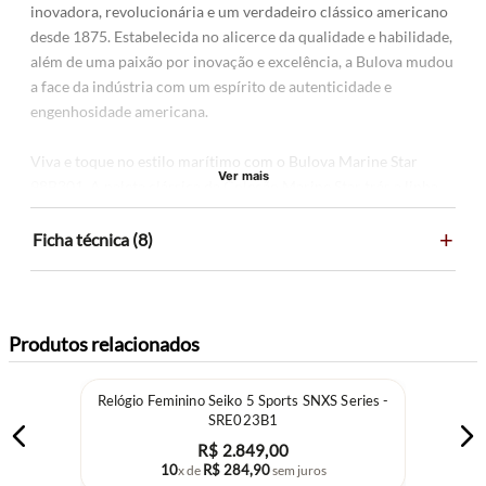
inovadora, revolucionária e um verdadeiro clássico americano
desde 1875. Estabelecida no alicerce da qualidade e habilidade,
além de uma paixão por inovação e excelência, a Bulova mudou
a face da indústria com um espírito de autenticidade e
engenhosidade americana.
Viva e toque no estilo marítimo com o Bulova Marine Star
Ver mais
98B301. A paleta clássica da Coleção Marine Star trás a linha
do moderno, com mostradores icônicos e materiais inovadores.
+
E claro, resistente à água por um mínimo de 100 metros.
Ficha técnica (8)
Especificações do produto
Gênero: Masculino
Produtos relacionados
Família: Marine Star
Mecanismo: Quartz
Relógio Feminino Seiko 5 Sports SNXS Series -
Material da caixa: Aço
SRE023B1
Material da pulseira: Aço
R$
2
.
849
,
00
Cor da caixa: Bicolor
10
R$
284
,
90
x de
sem juros
Cor da pulseira: Bicolor