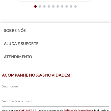
Cor do mostrador: Azul
Material do vidro: Cristal Mineral
Tamanho da caixa: 45mm
Resistência à água: 20 ATM
Formato da caixa: Redonda
+
SOBRE NÓS
Tipo de fecho: Deployment
+
AJUDA E SUPORTE
+
ATENDIMENTO
ACOMPANHE NOSSAS NOVIDADES!
Ao clicar em
'CADASTRAR'
, aceito os termos da
Política de Privacidade
, incluindo o