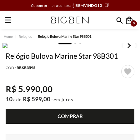
Cupom primeira compra -
BEMVINDO10
0
Faça sua busca
Relógios
Relógio Bulova Marine Star 98B301
Relógio Bulova Marine Star 98B301
COD.:
RBKB3595
R$
5
.
990
,
00
10
R$
599
,
00
x de
sem juros
COMPRAR