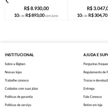
R$
8
.
930
,
00
R$
3
.
047
,
COMPRAR
COMPRAR
10
R$
893
,
00
10
R$
304
,
70
x de
sem juros
x de
INSTITUCIONAL
AJUDA E SU
Sobre a Bigben
Perguntas freque
Nossas lojas
Regulamento de 
Trabalhe conosco
Trocas e devoluç
Cuidados com suas jóias
Entrega
Políticas de garantia
Fale Conosco
Políticas de serviço
Retire em loja