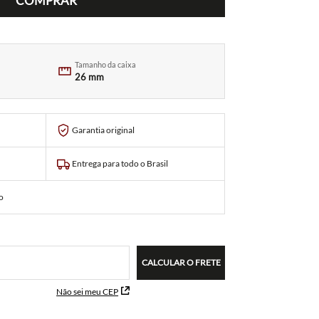
COMPRAR
Tamanho da caixa
26 mm
Garantia original
Entrega para todo o Brasil
o
CALCULAR O FRETE
Não sei meu CEP