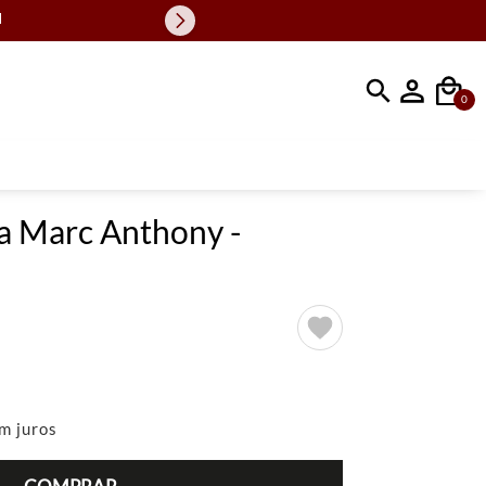
Faça sua busc
0
a Marc Anthony -
m juros