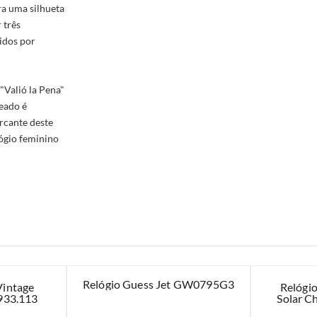
ra uma silhueta
 três
idos por
"Valió la Pena"
teado é
rcante deste
lógio feminino
Relógio Guess Jet GW0795G3
Vintage
Relógio
933.113
Solar C