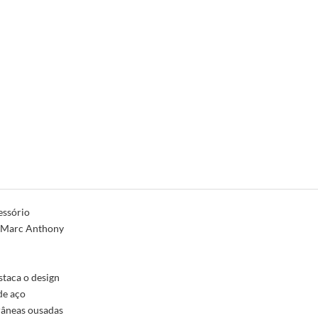
essório
de Marc Anthony
taca o design
de aço
râneas ousadas