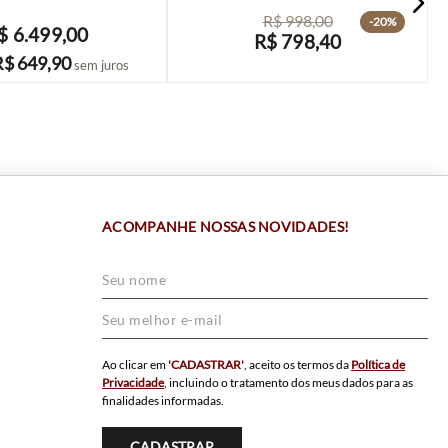
R$
998
,
00
-
20%
$
6
.
499
,
00
R$
798
,
40
COMPRAR
AVISE-ME
R$
649
,
90
sem juros
ACOMPANHE NOSSAS NOVIDADES!
Ao clicar em
'CADASTRAR'
, aceito os termos da
Política de
Privacidade
, incluindo o tratamento dos meus dados para as
finalidades informadas.
CADASTRAR