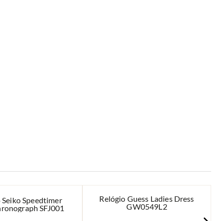
Relógio Guess Ladies Dress
 Seiko Speedtimer
GW0549L2
hronograph SFJ001