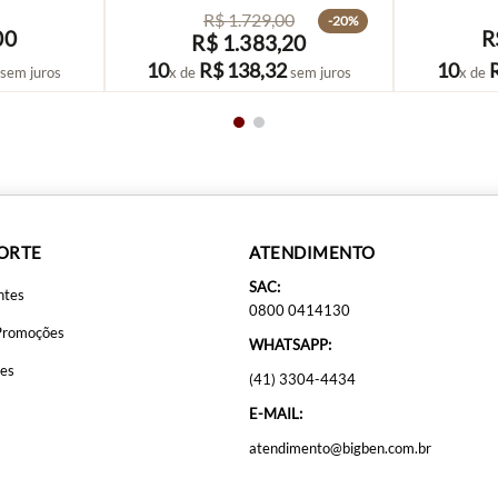
R$
1
.
729
,
00
-
20%
00
R
R$
1
.
383
,
20
COMPRAR
10
R$
138
,
32
10
sem juros
x de
sem juros
x de
PORTE
ATENDIMENTO
SAC:
ntes
0800 0414130
Promoções
WHATSAPP:
ões
(41) 3304-4434
E-MAIL:
atendimento@bigben.com.br