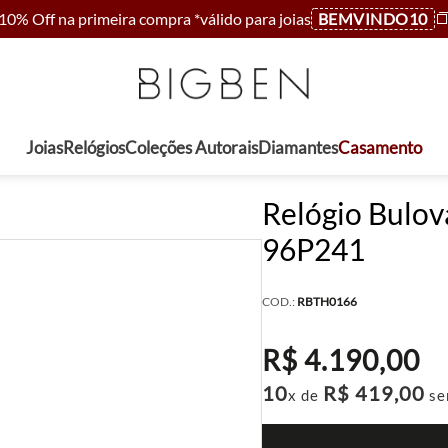
10% Off na primeira compra *válido para joias
BEMVINDO10
Joias
Relógios
Coleções Autorais
Diamantes
Casamento
Relógio Bulov
96P241
COD.:
RBTH0166
R$
4
.
190
,
00
10
R$
419
,
00
x de
se