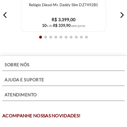
Tamanho da Caixa: 28mm
Relógio Diesel Mr. Daddy Slim DZ7492B1
Altura da Caixa: 7,55mm
Vidro: Mineral
R$
3
.
399
,
00
Resistência: 30m
10
R$
339
,
90
x de
sem juros
Gênero: Feminino
Material Caixa: Aço
Material Pulseira: Aço
Movimento: Quartz
Tipo/Funções: H, M, S
+
SOBRE NÓS
+
AJUDA E SUPORTE
+
ATENDIMENTO
ACOMPANHE NOSSAS NOVIDADES!