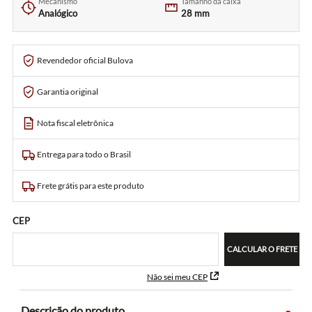
Mecanismo
Tamanho da caixa
Analógico
28 mm
Revendedor oficial Bulova
Garantia original
Nota fiscal eletrônica
Entrega para todo o Brasil
Frete grátis para este produto
CEP
CALCULAR O FRETE
Não sei meu CEP
-
Descrição do produto