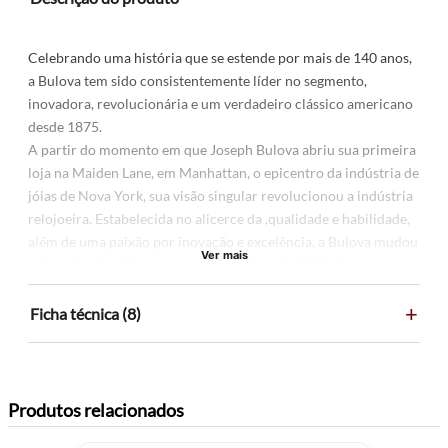
Celebrando uma história que se estende por mais de 140 anos,
a Bulova tem sido consistentemente líder no segmento,
inovadora, revolucionária e um verdadeiro clássico americano
desde 1875.
A partir do momento em que Joseph Bulova abriu sua primeira
loja na Maiden Lane, em Manhattan, o epicentro da indústria de
jóias de Nova York, sua visão singular revolucionou a indústria
relojoeira. Estabelecida no alicerce da ,qualidade e habilidade,
além de uma paixão por inovação e excelência, a Bulova mudou
Ver mais
a face da indústria com um espírito de autenticidade e
engenhosidade americana. A Bulova permaneceu fiel ao seu
+
legado - dominando a arte clássica de cronometragem
Ficha técnica (8)
enquanto sempre abraça o futuro. Um relógio Bulova não é
apenas um relógio, é um pedaço da história.
Especificações do produto
Produtos relacionados