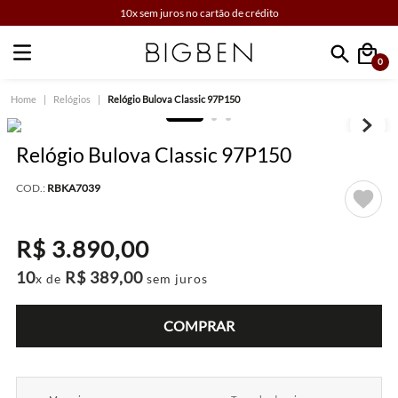
10x sem juros no cartão de crédito
0
Faça sua busca
Relógios
Relógio Bulova Classic 97P150
Relógio Bulova Classic 97P150
COD.:
RBKA7039
R$
3
.
890
,
00
10
R$
389
,
00
x de
sem juros
COMPRAR