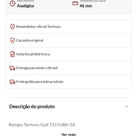
Mecanismo
Tamanho da caixa
Analógico
46 mm
Revendedor oficial Technos
Garantia original
Nota fiscal eletrônica
Entrega para todo o Brasil
Frete grátis para este produto
-
Descrição do produto
Relógio Technos Golf 2115UBK/1A
Ver mais