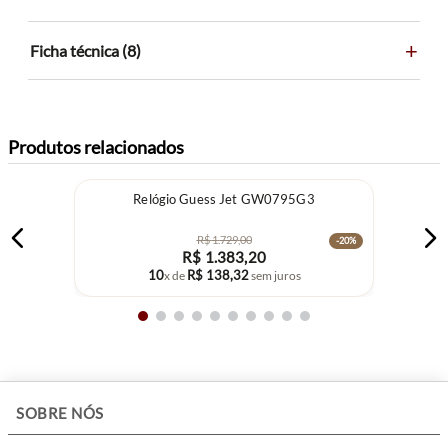
+
Ficha técnica (8)
Produtos relacionados
Relógio Guess Jet GW0795G3
R$
1
.
729
,
00
-
20%
R$
1
.
383
,
20
10
R$
138
,
32
x de
sem juros
+
SOBRE NÓS