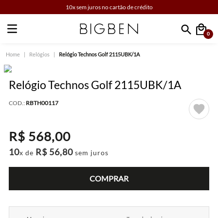
10x sem juros no cartão de crédito
0
Faça sua busca
Relógios
Relógio Technos Golf 2115UBK/1A
Relógio Technos Golf 2115UBK/1A
COD.:
RBTH00117
R$
568
,
00
10
R$
56
,
80
x de
sem juros
COMPRAR