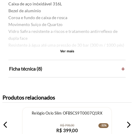
Caixa de aço inóxidável 316L
Bezel de alumínio
Coroa e fundo de caixa de rosca
Movimento Suíço de Quartzo
Vidro Safira resistente a riscos e tratamento antirreflexo de
dupla face
Resistente à água até uma pressão de 30 bar (300 m / 1000 pés)
Ver mais
+
Ficha técnica (8)
Produtos relacionados
Relógio Oslo Slim OFBSCS9T0007Q1RX
R$
798
,
00
-
50%
R$
399
,
00