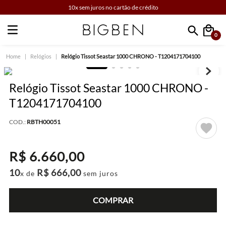
10x sem juros no cartão de crédito
0
Faça sua busca
Relógios
Relógio Tissot Seastar 1000 CHRONO - T1204171704100
Relógio Tissot Seastar 1000 CHRONO -
T1204171704100
COD.:
RBTH00051
R$
6
.
660
,
00
10
R$
666
,
00
x de
sem juros
COMPRAR