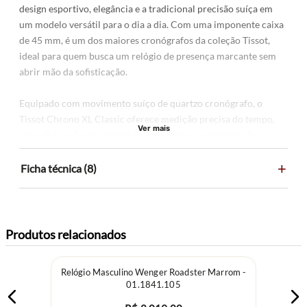
design esportivo, elegância e a tradicional precisão suíça em
um modelo versátil para o dia a dia. Com uma imponente caixa
de 45 mm, é um dos maiores cronógrafos da coleção Tissot,
ideal para quem busca um relógio de presença marcante sem
abrir mão da sofisticação.
Equipado com movimento suíço de quartzo cronógrafo, o
Tissot Chrono XL Classic oferece medição precisa do tempo,
Ver mais
além de função de calendário para maior praticidade. Seu
mostrador preto com índices em algarismos arábicos
+
proporciona excelente legibilidade, enquanto os ponteiros com
Ficha técnica (8)
revestimento em Super-LumiNova® garantem fácil
visualização mesmo em ambientes com pouca iluminação.
A caixa em aço inoxidável é protegida por um resistente vidro
Produtos relacionados
de safira, altamente resistente a riscos, proporcionando maior
durabilidade e preservando a beleza do relógio ao longo do
Relógio Masculino Wenger Roadster Marrom -
tempo. Com resistência à água de até 100 metros (10 ATM), o
01.1841.105
modelo acompanha o ritmo da rotina e de diversas atividades.