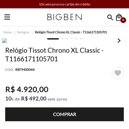
10x sem juros no cartão de crédito
0
Faça sua busca
Relógios
Relógio Tissot Chrono XL Classic - T1166171105701
Relógio Tissot Chrono XL Classic -
T1166171105701
COD.:
RBTH00044
R$
4
.
920
,
00
10
R$
492
,
00
x de
sem juros
COMPRAR