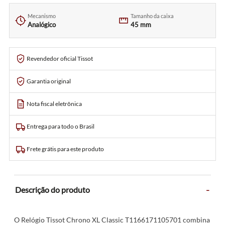
Mecanismo
Tamanho da caixa
Analógico
45 mm
Revendedor oficial Tissot
Garantia original
Nota fiscal eletrônica
Entrega para todo o Brasil
Frete grátis para este produto
-
Descrição do produto
O Relógio Tissot Chrono XL Classic T1166171105701 combina