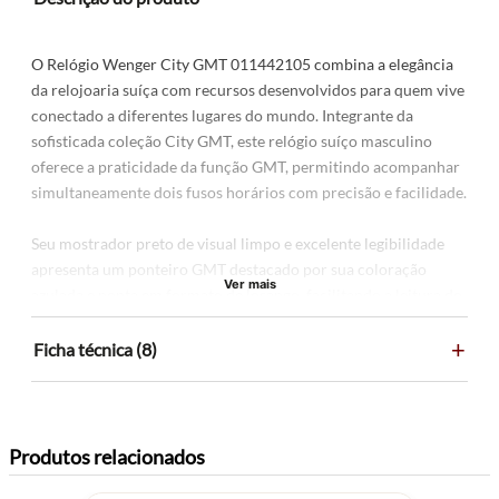
O Relógio Wenger City GMT 011442105 combina a elegância
da relojoaria suíça com recursos desenvolvidos para quem vive
conectado a diferentes lugares do mundo. Integrante da
sofisticada coleção City GMT, este relógio suíço masculino
oferece a praticidade da função GMT, permitindo acompanhar
simultaneamente dois fusos horários com precisão e facilidade.
Seu mostrador preto de visual limpo e excelente legibilidade
apresenta um ponteiro GMT destacado por sua coloração
Ver mais
azulada e ponta em formato de losango, facilitando a leitura do
segundo horário. As mãos contam com revestimento Super-
+
LumiNova®, garantindo ótima visibilidade mesmo em
Ficha técnica (8)
ambientes de baixa iluminação.
A caixa de 42 mm em aço inoxidável com acabamento preto em
PVD confere um visual moderno, elegante e discreto, enquanto
Produtos relacionados
a pulseira preta em couro proporciona conforto e sofisticação