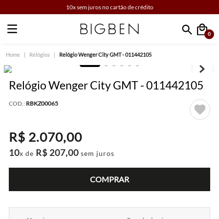
10x sem juros no cartão de crédito
0
Faça sua busca
Relógios
Relógio Wenger City GMT - 011442105
Relógio Wenger City GMT - 011442105
COD.:
RBKZ00065
R$
2
.
070
,
00
10
R$
207
,
00
x de
sem juros
COMPRAR