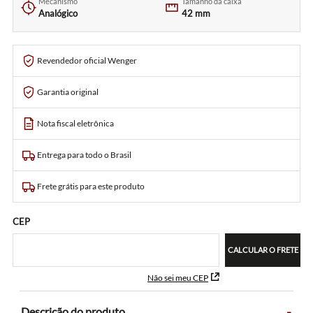
Mecanismo
Tamanho da caixa
Analógico
42 mm
Revendedor oficial Wenger
Garantia original
Nota fiscal eletrônica
Entrega para todo o Brasil
Frete grátis para este produto
CEP
CALCULAR O FRETE
Não sei meu CEP
-
Descrição do produto