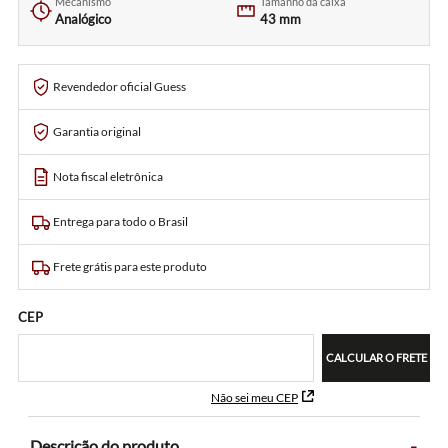
Mecanismo
Tamanho da caixa
Analógico
43 mm
Revendedor oficial Guess
Garantia original
Nota fiscal eletrônica
Entrega para todo o Brasil
Frete grátis para este produto
CEP
CALCULAR O FRETE
Não sei meu CEP
-
Descrição do produto