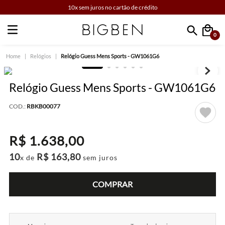
10x sem juros no cartão de crédito
0
Faça sua busca
Relógios
Relógio Guess Mens Sports - GW1061G6
Relógio Guess Mens Sports - GW1061G6
COD.:
RBKB00077
R$
1
.
638
,
00
10
R$
163
,
80
x de
sem juros
COMPRAR