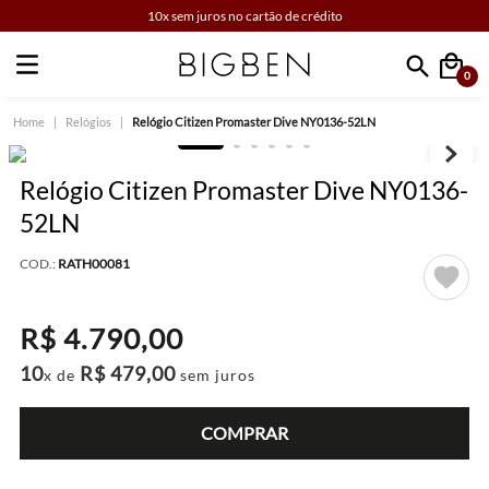
10x sem juros no cartão de crédito
0
Faça sua busca
Relógios
Relógio Citizen Promaster Dive NY0136-52LN
Relógio Citizen Promaster Dive NY0136-
52LN
COD.:
RATH00081
R$
4
.
790
,
00
10
R$
479
,
00
x de
sem juros
COMPRAR