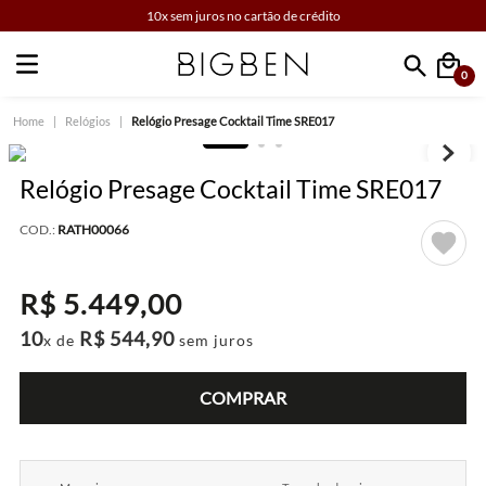
10x sem juros no cartão de crédito
0
Faça sua busca
Relógios
Relógio Presage Cocktail Time SRE017
Relógio Presage Cocktail Time SRE017
COD.:
RATH00066
R$
5
.
449
,
00
10
R$
544
,
90
x de
sem juros
COMPRAR