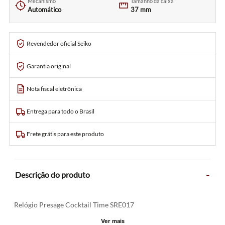
Mecanismo
Tamanho da caixa
Automático
37 mm
Revendedor oficial Seiko
Garantia original
Nota fiscal eletrônica
Entrega para todo o Brasil
Frete grátis para este produto
-
Descrição do produto
Relógio Presage Cocktail Time SRE017
Ver mais