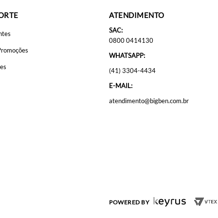
PORTE
ATENDIMENTO
SAC:
ntes
0800 0414130
Promoções
WHATSAPP:
ões
(41) 3304-4434
E-MAIL:
atendimento@bigben.com.br
POWERED BY