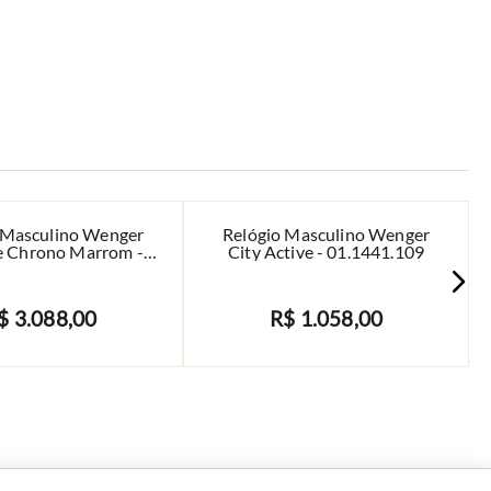
 Masculino Wenger
Relógio Masculino Wenger
e Chrono Marrom -
City Active - 01.1441.109
01.1543.113
$
3
.
088
,
00
R$
1
.
058
,
00
AVISE-ME
AVISE-ME