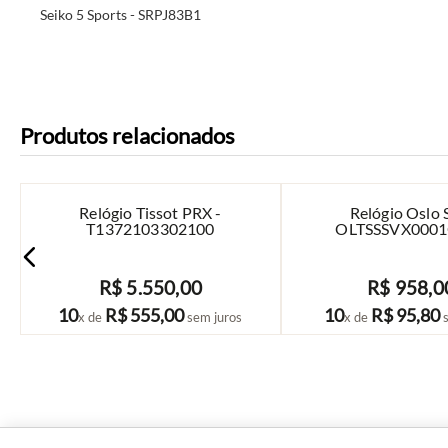
Seiko 5 Sports - SRPJ83B1
Produtos relacionados
Relógio Tissot PRX -
Relógio Oslo 
T1372103302100
OLTSSSVX000
R$
5
.
550
,
00
R$
958
,
0
COMPRAR
COMPRAR
10
R$
555
,
00
10
R$
95
,
80
x de
sem juros
x de
s