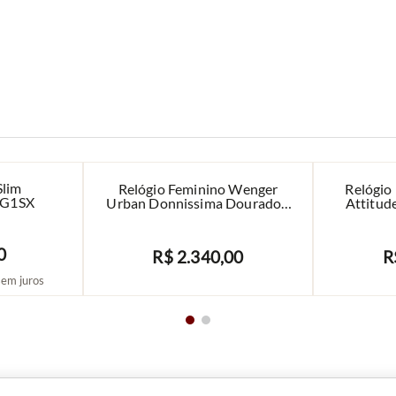
Slim
Relógio Feminino Wenger
Relógio
1G1SX
Urban Donnissima Dourado -
Attitud
01.1721.114
0
R$
2
.
340
,
00
R
AVISE-ME
em juros