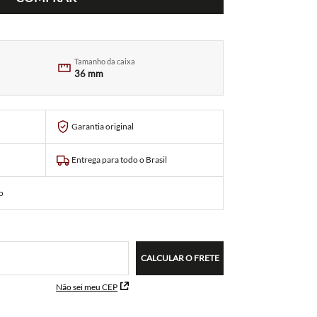
Tamanho da caixa
36 mm
Garantia original
Entrega para todo o Brasil
o
CALCULAR O FRETE
Não sei meu CEP