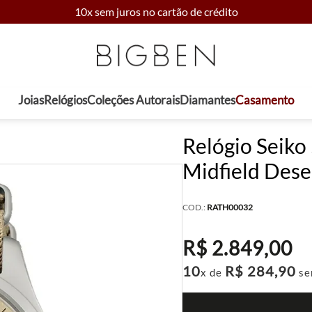
10x sem juros no cartão de crédito
Joias
Relógios
Coleções Autorais
Diamantes
Casamento
Relógio Seiko
Midfield Dese
COD.:
RATH00032
R$
2
.
849
,
00
10
R$
284
,
90
x de
se