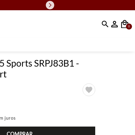
Faça sua busc
0
 5 Sports SRPJ83B1 -
rt
m juros
COMPRAR