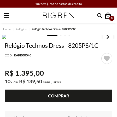
10x sem juros no cartão de crédito
0
Faça sua busca
Relógios
Relógio Technos Dress - 8205PS/1C
Relógio Technos Dress - 8205PS/1C
COD.:
RAKB00046
R$
1
.
395
,
00
10
R$
139
,
50
x de
sem juros
COMPRAR