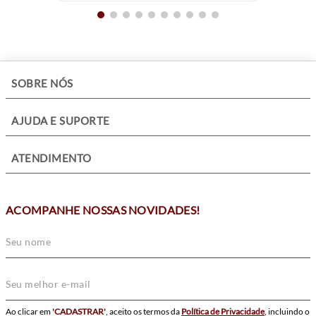
Com resistência à água de 10 ATM (100 metros), o Relógio
Technos Automático Dress 8205PS/1C é ideal para
acompanhar a rotina com segurança e estilo. O modelo ainda
acompanha embalagem especial, tornando-se uma excelente
opção para colecionadores ou para presentear em ocasiões
+
SOBRE NÓS
especiais.
+
AJUDA E SUPORTE
+
ATENDIMENTO
ACOMPANHE NOSSAS NOVIDADES!
Ao clicar em
'CADASTRAR'
, aceito os termos da
Política de Privacidade
, incluindo o