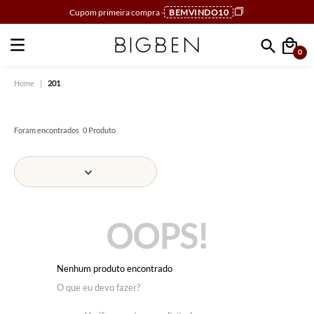
Cupom primeira compra -
BEMVINDO10
0
Faça sua busca
201
0
Produto
OOPS!
Nenhum produto encontrado
O que eu devo fazer?