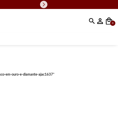
Faça sua busc
0
isco-em-ouro-e-diamante-ajac1637
"