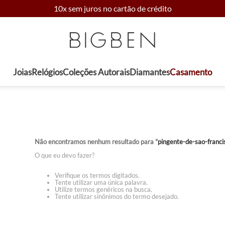
10x sem juros no cartão de crédito
Joias
Relógios
Coleções Autorais
Diamantes
Casamento
Não encontramos nenhum resultado para "
pingente-de-sao-franc
O que eu devo fazer?
Verifique os termos digitados.
Tente utilizar uma única palavra.
Utilize termos genéricos na busca.
Tente utilizar sinônimos do termo desejado.