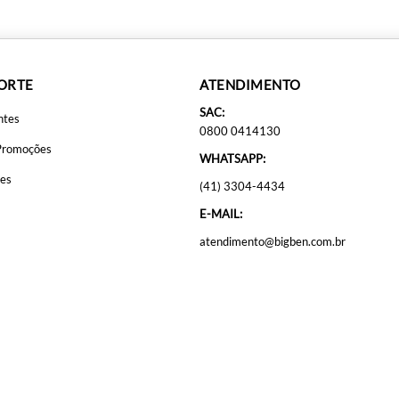
PORTE
ATENDIMENTO
SAC:
ntes
0800 0414130
Promoções
WHATSAPP:
ões
(41) 3304-4434
E-MAIL:
atendimento@bigben.com.br