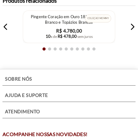
Produtos relacionados
Este pingente combina delicadeza e resistência, sendo uma excelente
escolha para quem busca uma joia em ouro 18k com significado
Pingente Coração em Ouro 18k com Ródio
emocional e acabamento premium.
COLEÇÃO MOMMY
Branco e Topázios Brancos
R$
4
.
780
,
00
10
R$
478
,
00
x de
sem juros
+
SOBRE NÓS
+
AJUDA E SUPORTE
+
ATENDIMENTO
ACOMPANHE NOSSAS NOVIDADES!