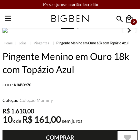
10x sem juros no cartão de crédito
0
Faça sua busca
Joias
Pingentes
Pingente Menino em Ouro 18k com Topázio Azul
Pingente Menino em Ouro 18k
com Topázio Azul
COD.:
AJAB0970
Coleção:
Coleção Mommy
R$
1
.
610
,
00
10
R$
161
,
00
x de
sem juros
COMPRAR