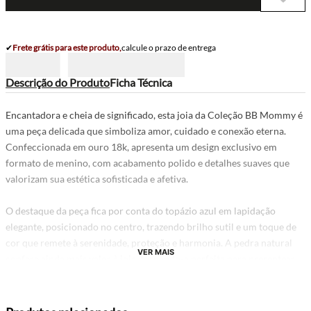
✔
Frete grátis para este produto,
calcule o prazo de entrega
Descrição do Produto
Ficha Técnica
Encantadora e cheia de significado, esta joia da Coleção BB Mommy é
uma peça delicada que simboliza amor, cuidado e conexão eterna.
Confeccionada em ouro 18k, apresenta um design exclusivo em
formato de menino, com acabamento polido e detalhes suaves que
valorizam sua estética sofisticada e afetiva.
O destaque da peça fica por conta do topázio azul em lapidação
elegante, posicionado no centro, trazendo brilho sutil e um toque de
cor que remete à serenidade, proteção e harmonia. A pedra natural
VER MAIS
confere ainda mais valor à joia, tornando-a perfeita para presentear
mães, celebrar o nascimento de um filho ou marcar momentos
especiais.