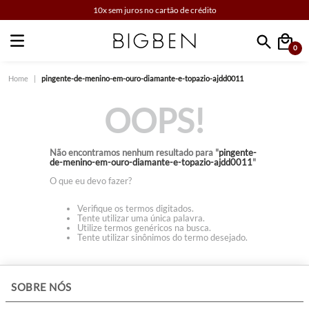
10x sem juros no cartão de crédito
0
Faça sua busca
pingente-de-menino-em-ouro-diamante-e-topazio-ajdd0011
OOPS!
Não encontramos nenhum resultado para "
pingente-
de-menino-em-ouro-diamante-e-topazio-ajdd0011
"
O que eu devo fazer?
Verifique os termos digitados.
Tente utilizar uma única palavra.
Utilize termos genéricos na busca.
Tente utilizar sinônimos do termo desejado.
+
SOBRE NÓS