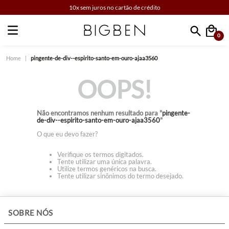
10x sem juros no cartão de crédito
0
Faça sua busca
pingente-de-div--espirito-santo-em-ouro-ajaa3560
OOPS!
Não encontramos nenhum resultado para "
pingente-
de-div--espirito-santo-em-ouro-ajaa3560
"
O que eu devo fazer?
Verifique os termos digitados.
Tente utilizar uma única palavra.
Utilize termos genéricos na busca.
Tente utilizar sinônimos do termo desejado.
+
SOBRE NÓS