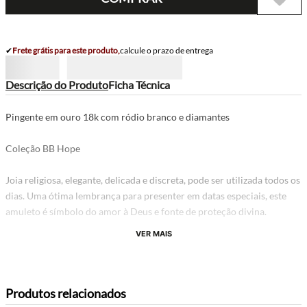
✔
Frete grátis para este produto,
calcule o prazo de entrega
Descrição do Produto
Ficha Técnica
Pingente em ouro 18k com ródio branco e diamantes
Coleção BB Hope
Joia religiosa, elegante, delicada e discreta, pode ser utilizada todos os
dias. Uma ótima lembrança para presenter em datas especiais, este
amuleto é símbolo do amor à Deus e fonte de proteção divina.
VER MAIS
Produtos relacionados