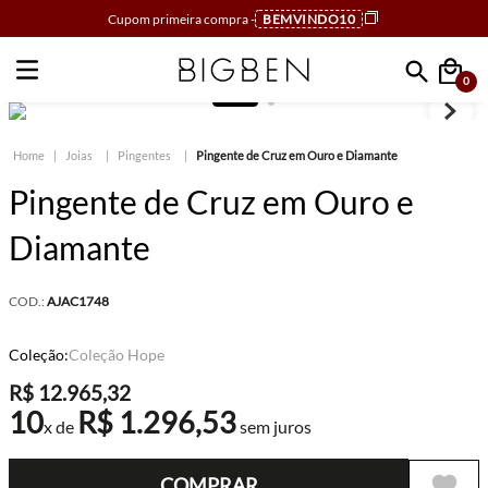
Cupom primeira compra -
BEMVINDO10
0
Faça sua busca
Joias
Pingentes
Pingente de Cruz em Ouro e Diamante
Pingente de Cruz em Ouro e
Diamante
COD.:
AJAC1748
Coleção:
Coleção Hope
R$
12
.
965
,
32
10
R$
1
.
296
,
53
x de
sem juros
COMPRAR