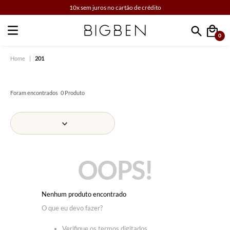
10x sem juros no cartão de crédito
0
Faça sua busca
201
0
Produto
OOPS!
Nenhum produto encontrado
O que eu devo fazer?
Verifique os termos digitados.