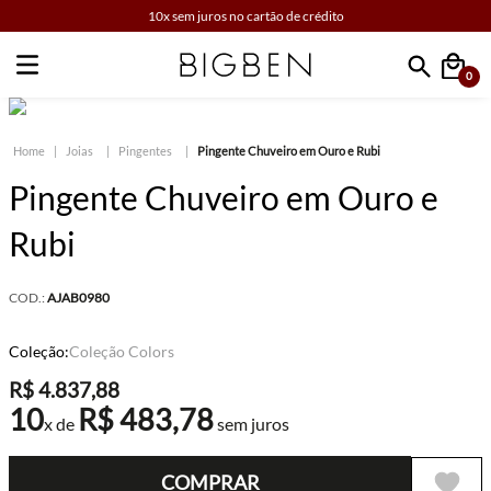
10x sem juros no cartão de crédito
0
Faça sua busca
Joias
Pingentes
Pingente Chuveiro em Ouro e Rubi
Pingente Chuveiro em Ouro e
Rubi
COD.:
AJAB0980
Coleção:
Coleção Colors
R$
4
.
837
,
88
10
R$
483
,
78
x de
sem juros
COMPRAR