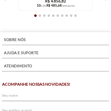
R$
4
.
856
,
82
10
R$
485
,
68
x de
sem juros
+
SOBRE NÓS
+
AJUDA E SUPORTE
+
ATENDIMENTO
ACOMPANHE NOSSAS NOVIDADES!