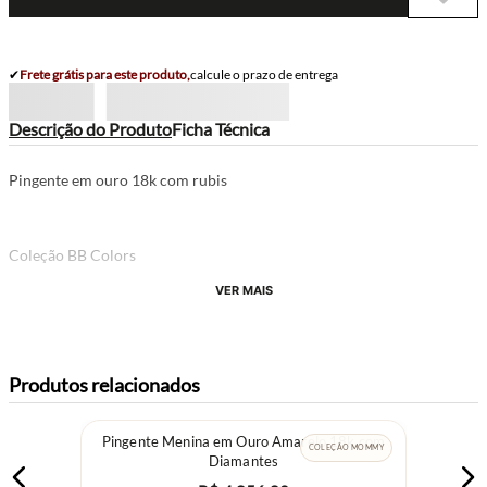
✔
Frete grátis para este produto,
calcule o prazo de entrega
Descrição do Produto
Ficha Técnica
Pingente em ouro 18k com rubis
Coleção BB Colors
VER MAIS
Produtos relacionados
Pingente Menina em Ouro Amarelo 18k com
COLEÇÃO MOMMY
Diamantes